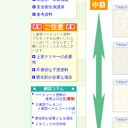
安全衛生保護具
下地色
ホ
参考資料
ご注意
１液型ベースコート塗料・
プロタッチをお使いいただ
くにおいて、かならずご了
下地色
ホ
解いただくことが３点ござ
います。
上塗クリヤーの必要
性
不適切な下塗塗料
硬化剤が必要な場合
下地色
ホ
■ 解説コラム ■
ベースコート塗料の
使用上の注意
[重要]
２液型ウレタンと
１液型ベースコートの違
い
硬化剤が必要となる場合
下地色
ホ
メタリックの方向性