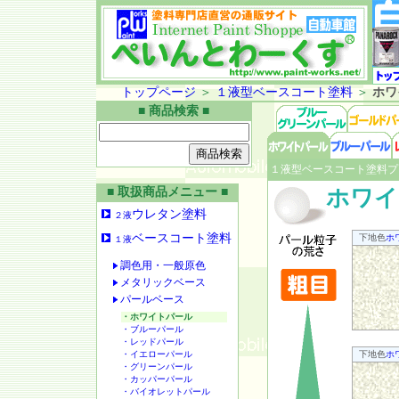
トップページ
＞
１液型ベースコート塗料
＞
ホワ
■ 商品検索 ■
１液型ベースコート塗料プ
■ 取扱商品メニュー ■
ホワイ
ウレタン塗料
２液
ベースコート塗料
下地色
ホ
１液
調色用・一般原色
メタリックベース
パールベース
・ホワイトパール
・ブルーパール
・レッドパール
・イエローパール
下地色
ホ
・グリーンパール
・カッパーパール
・バイオレットパール