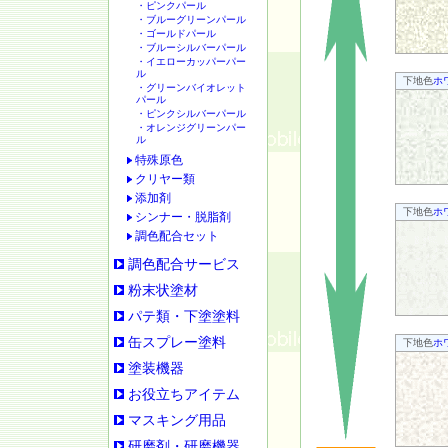
・ピンクパール
・ブルーグリーンパール
・ゴールドパール
・ブルーシルバーパール
・イエローカッパーパー
ル
下地色
ホ
・グリーンバイオレット
パール
・ピンクシルバーパール
・オレンジグリーンパー
ル
特殊原色
クリヤー類
添加剤
下地色
ホ
シンナー・脱脂剤
調色配合セット
調色配合サービス
粉末状塗材
パテ類・下塗塗料
缶スプレー塗料
下地色
ホ
塗装機器
お役立ちアイテム
マスキング用品
研磨剤・研磨機器