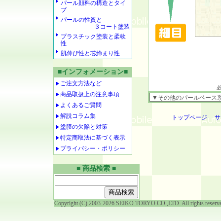
パール顔料の構造とタイ
プ
パールの性質と
３コート塗装
プラスチック塗装と柔軟
性
肌伸び性と芯締まり性
■インフォメーション■
ご注文方法など
商品取扱上の注意事項
よくあるご質問
解説コラム集
トップページ
サ
塗膜の欠陥と対策
特定商取法に基づく表示
プライバシー・ポリシー
■ 商品検索 ■
Copyright (C) 2003-2026 SEIKO TORYO CO.,LTD. All rights reserv