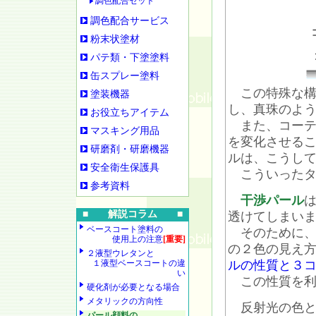
調色配合セット
調色配合サービス
粉末状塗材
パテ類・下塗塗料
缶スプレー塗料
この特殊な構
塗装機器
し、真珠のよ
お役立ちアイテム
また、コーテ
マスキング用品
を変化させる
研磨剤・研磨機器
ルは、こうし
安全衛生保護具
こういったタ
参考資料
干渉パール
■ 解説コラム ■
透けてしまい
ベースコート塗料の
そのために、
使用上の注意
[重要]
の２色の見え
２液型ウレタンと
１液型ベースコートの違
ルの性質と３
い
この性質を利
硬化剤が必要となる場合
メタリックの方向性
反射光の色と
パール顔料の