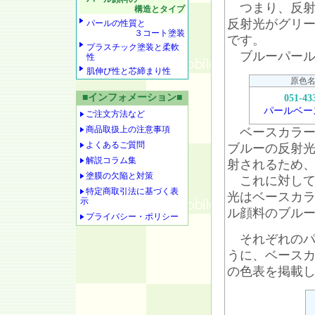
つまり、反射
構造とタイプ
反射光がグリ
パールの性質と
３コート塗装
です。
プラスチック塗装と柔軟
ブルーパール
性
肌伸び性と芯締まり性
原色
■インフォメーション■
051-43
パールベー
ご注文方法など
商品取扱上の注意事項
ベースカラー
よくあるご質問
ブルーの反射
解説コラム集
射されるため
塗膜の欠陥と対策
これに対して
特定商取引法に基づく表
光はベースカ
示
ル顔料のブル
プライバシー・ポリシー
それぞれのパ
うに、ベース
の色表を掲載