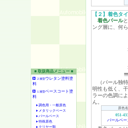
【２】着色タ
着色パール
ング層に、何
■ 取扱商品メニュー ■
ウレタン塗料塗
２液型
（パール独特
料
明性も低く、
ベースコート塗
１液型
ラーの色調に
料
ん。
調色用・一般原色
原色
メタリックベース
051-43
パールベース
パールベー
特殊原色
クリヤー類