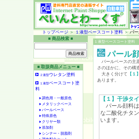
トップページ
＞
１液型ベースコート塗料
＞
パー
■ 商品検索 ■
１液型ベースコート塗料
パール顔
パールベースの主原
■ 取扱商品メニュー ■
さのほかに、その構造
大きく分けて
【１
ウレタン塗料
２液型
あります。
ベースコート塗
１液型
料
調色用・一般原色
【１】干渉タ
メタリックベース
パール顔料は
パールベース
な二酸化チタ
特殊原色
います。
クリヤー類
添加剤
シンナー・脱脂剤