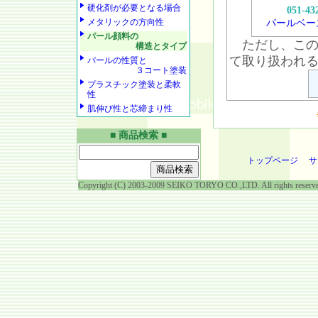
硬化剤が必要となる場合
051-43
メタリックの方向性
パールベー
パール顔料の
ただし、この
構造とタイプ
て取り扱われ
パールの性質と
３コート塗装
プラスチック塗装と柔軟
性
肌伸び性と芯締まり性
■ 商品検索 ■
トップページ
サ
Copyright (C) 2003-2009 SEIKO TORYO CO.,LTD. All rights reserv