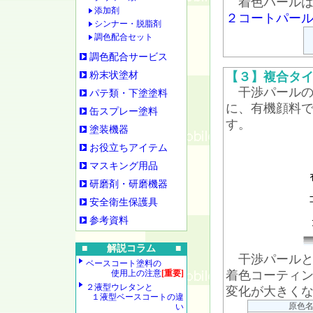
着色パールは
添加剤
２コートパー
シンナー・脱脂剤
調色配合セット
調色配合サービス
粉末状塗材
【３】複合タ
干渉パールの
パテ類・下塗塗料
に、有機顔料
缶スプレー塗料
す。
塗装機器
お役立ちアイテム
マスキング用品
研磨剤・研磨機器
安全衛生保護具
参考資料
■ 解説コラム ■
干渉パールと
ベースコート塗料の
使用上の注意
[重要]
着色コーティ
２液型ウレタンと
変化が大きく
１液型ベースコートの違
原色
い