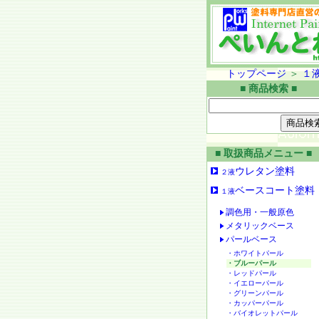
トップページ
＞
１
■ 商品検索 ■
■ 取扱商品メニュー ■
ウレタン塗料
２液
ベースコート塗料
１液
調色用・一般原色
メタリックベース
パールベース
・ホワイトパール
・ブルーパール
・レッドパール
・イエローパール
・グリーンパール
・カッパーパール
・バイオレットパール