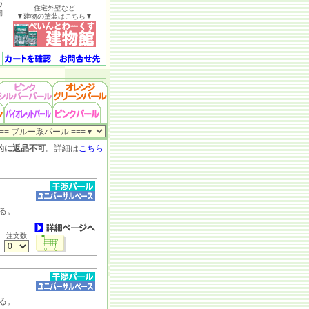
ウ
住宅外壁など
開
▼建物の塗装はこちら▼
的に返品不可
。詳細は
こちら
Ｂ
る。
注文数
Ｂ
る。