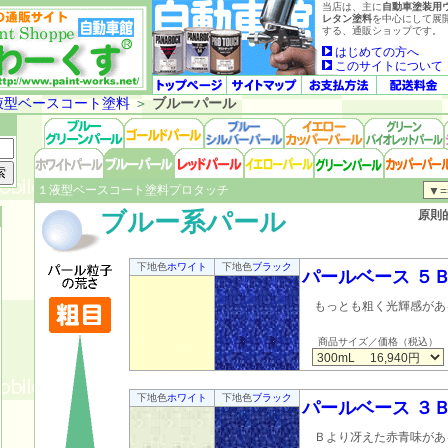
当店は、主に
自動車塗装用
レタン塗料
を中心にして展
する、通販ショップです。
はじめての方へ
このサイトについて
液型ベースコート塗料
＞
ブルーパール
１液型ベースコート塗料プロタッチ
ブルー系パール
原則
下地色
ホワイト
下地色
ブラック
パールベース ５
もっとも粗く光輝感があ
商品サイズ／価格（税込）
下地色
ホワイト
下地色
ブラック
パールベース ３
Ｂより冴えた赤青味があ