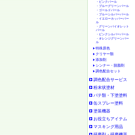
・ピンクパール
・ブルーグリーンパール
・ゴールドパール
・ブルーシルバーパール
・イエローカッパーパー
ル
・グリーンバイオレット
パール
・ピンクシルバーパール
・オレンジグリーンパー
ル
特殊原色
クリヤー類
添加剤
シンナー・脱脂剤
調色配合セット
調色配合サービス
粉末状塗材
パテ類・下塗塗料
缶スプレー塗料
塗装機器
お役立ちアイテム
マスキング用品
研磨剤・研磨機器