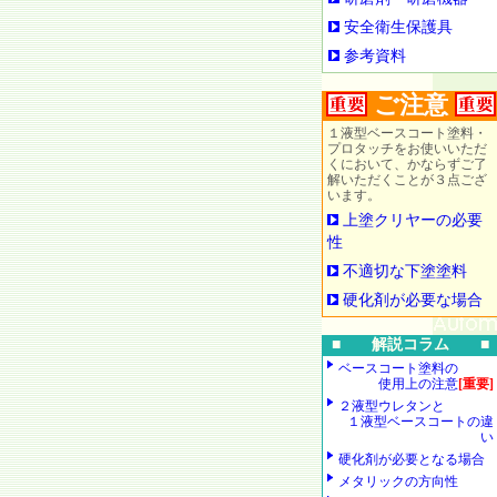
安全衛生保護具
参考資料
ご注意
１液型ベースコート塗料・
プロタッチをお使いいただ
くにおいて、かならずご了
解いただくことが３点ござ
います。
上塗クリヤーの必要
性
不適切な下塗塗料
硬化剤が必要な場合
■ 解説コラム ■
ベースコート塗料の
使用上の注意
[重要]
２液型ウレタンと
１液型ベースコートの違
い
硬化剤が必要となる場合
メタリックの方向性