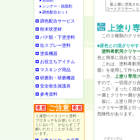
ー。
添加剤
最上層に塗装され
シンナー・脱脂剤
コートクリヤー』と
調色配合セット
調色配合サービス
上塗り専
粉末状塗材
この２種類のクリヤ
パテ類・下塗塗料
缶スプレー塗料
■原色との混ざりやす
塗料希釈用クリヤ
塗装機器
色と簡単に混合する
お役立ちアイテム
これは、塗料希釈用
マスキング用品
脂）を使用して作ら
一方、
上塗り専用
研磨剤・研磨機器
すので、一切混ざり
安全衛生保護具
この「まったく混合
参考資料
ー層とクリヤー層が
仮に、上塗り用クリ
ご注意
⇒クリヤー塗装と行
危険性があります。
１液型ベースコート塗料・
プロタッチをお使いいただ
くにおいて、かならずご了
解いただくことが３点ござ
います。
メタリックに