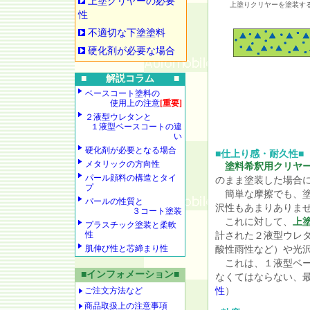
上塗クリヤーの必要
上塗りクリヤーを塗装す
性
不適切な下塗塗料
硬化剤が必要な場合
■ 解説コラム ■
ベースコート塗料の
使用上の注意
[重要]
２液型ウレタンと
１液型ベースコートの違
い
硬化剤が必要となる場合
■仕上り感・耐久性■
メタリックの方向性
塗料希釈用クリヤ
パール顔料の構造とタイ
のまま塗装した場合
プ
簡単な摩擦でも、塗
パールの性質と
沢性もあまりありま
３コート塗装
これに対して、
上
プラスチック塗装と柔軟
性
計された２液型ウレ
肌伸び性と芯締まり性
酸性雨性など）や光
これは、１液型ベー
■インフォメーション■
なくてはならない、
ご注文方法など
性
）
商品取扱上の注意事項