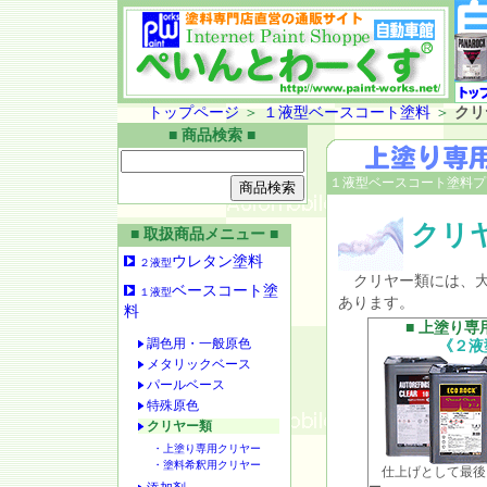
トップページ
＞
１液型ベースコート塗料
＞
クリ
■ 商品検索 ■
１液型ベースコート塗料プ
クリ
■ 取扱商品メニュー ■
ウレタン塗料
２液型
クリヤー類には、大
ベースコート塗
１液型
あります。
料
■ 上塗り専
調色用・一般原色
《２液
メタリックベース
パールベース
特殊原色
クリヤー類
・上塗り専用クリヤー
・塗料希釈用クリヤー
仕上げとして最後