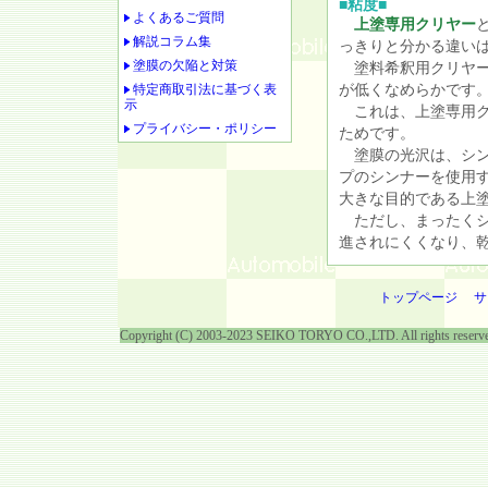
■粘度■
よくあるご質問
上塗専用クリヤー
解説コラム集
っきりと分かる違い
塗膜の欠陥と対策
塗料希釈用クリヤー
特定商取引法に基づく表
が低くなめらかです
示
これは、上塗専用ク
プライバシー・ポリシー
ためです。
塗膜の光沢は、シン
プのシンナーを使用
大きな目的である上
ただし、まったくシ
進されにくくなり、
トップページ
サ
Copyright (C) 2003-2023 SEIKO TORYO CO.,LTD. All rights reserv