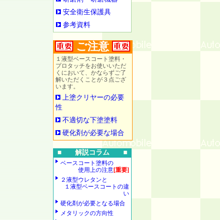
安全衛生保護具
参考資料
ご注意
１液型ベースコート塗料・
プロタッチをお使いいただ
くにおいて、かならずご了
解いただくことが３点ござ
います。
上塗クリヤーの必要
性
不適切な下塗塗料
硬化剤が必要な場合
■ 解説コラム ■
ベースコート塗料の
使用上の注意
[重要]
２液型ウレタンと
１液型ベースコートの違
い
硬化剤が必要となる場合
メタリックの方向性