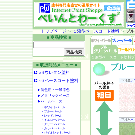
トップページ
＞
１液型ベースコート塗料
＞
ブル
■ 商品検索 ■
１液型ベースコート塗料プ
■ 取扱商品メニュー ■
ブルー
ウレタン塗料
２液
ベースコート塗料
下地色
ホ
１液
調色用・一般原色
メタリックベース
パールベース
・ホワイトパール
・ブルーパール
・レッドパール
・イエローパール
下地色
ホ
・グリーンパール
・カッパーパール
・バイオレットパール