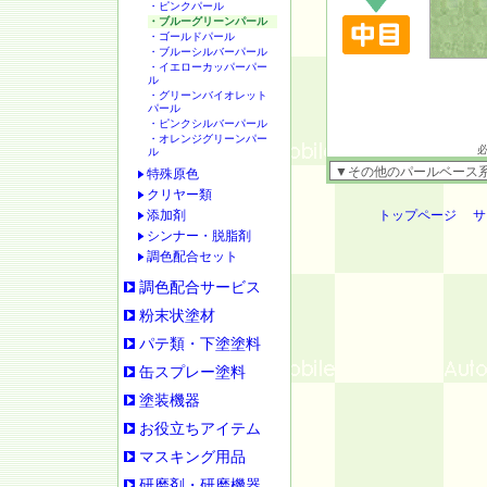
・ピンクパール
・ブルーグリーンパール
・ゴールドパール
・ブルーシルバーパール
・イエローカッパーパー
ル
・グリーンバイオレット
パール
・ピンクシルバーパール
・オレンジグリーンパー
ル
特殊原色
クリヤー類
添加剤
トップページ
サ
シンナー・脱脂剤
調色配合セット
調色配合サービス
粉末状塗材
パテ類・下塗塗料
缶スプレー塗料
塗装機器
お役立ちアイテム
マスキング用品
研磨剤・研磨機器