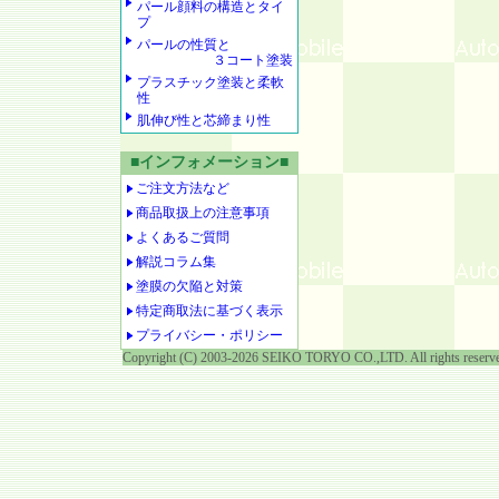
パール顔料の構造とタイ
プ
パールの性質と
３コート塗装
プラスチック塗装と柔軟
性
肌伸び性と芯締まり性
■インフォメーション■
ご注文方法など
商品取扱上の注意事項
よくあるご質問
解説コラム集
塗膜の欠陥と対策
特定商取法に基づく表示
プライバシー・ポリシー
Copyright (C) 2003-2026 SEIKO TORYO CO.,LTD. All rights reserv