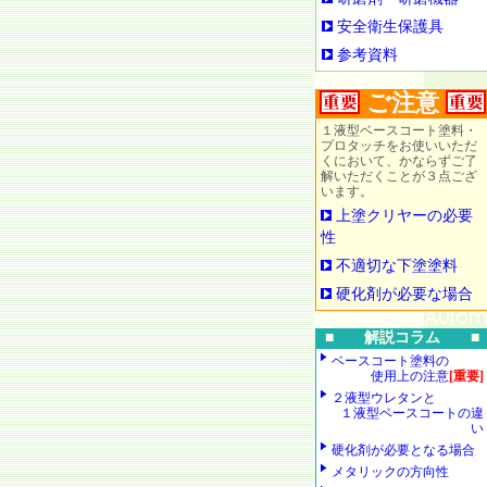
安全衛生保護具
参考資料
ご注意
１液型ベースコート塗料・
プロタッチをお使いいただ
くにおいて、かならずご了
解いただくことが３点ござ
います。
上塗クリヤーの必要
性
不適切な下塗塗料
硬化剤が必要な場合
■ 解説コラム ■
ベースコート塗料の
使用上の注意
[重要]
２液型ウレタンと
１液型ベースコートの違
い
硬化剤が必要となる場合
メタリックの方向性