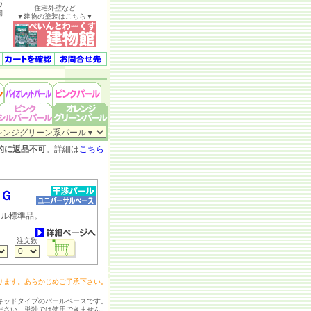
ウ
住宅外壁など
開
▼建物の塗装はこちら▼
的に返品不可
。詳細は
こちら
ＯＧ
ル標準品。
）
注文数
ります。あらかじめご了承下さい。
キッドタイプのパールベースです。
ださい。単独では使用できません。