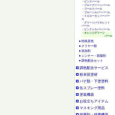
・ピンクパール
・ブルーグリーンパール
・ゴールドパール
・ブルーシルバーパール
・イエローカッパーパー
ル
・グリーンバイオレット
パール
・ピンクシルバーパール
・オレンジグリーン
パール
特殊原色
クリヤー類
添加剤
シンナー・脱脂剤
調色配合セット
調色配合サービス
粉末状塗材
パテ類・下塗塗料
缶スプレー塗料
塗装機器
お役立ちアイテム
マスキング用品
研磨剤・研磨機器