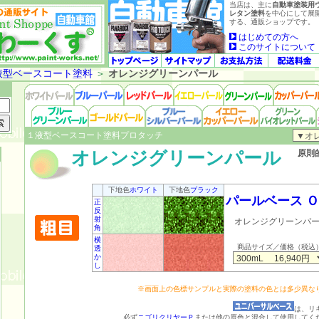
当店は、主に
自動車塗装用
レタン塗料
を中心にして展
する、通販ショップです。
はじめての方へ
このサイトについて
液型ベースコート塗料
＞
オレンジグリーンパール
１液型ベースコート塗料プロタッチ
オレンジグリーンパール
原則
下地色
ホワイト
下地色
ブラック
パールベース 
正
反
射
オレンジグリーンパー
角
横
商品サイズ／価格（税込
透
か
し
※画面上の色標サンプルと実際の塗料の色とは多少異な
は、リ
必ず
ニゴリクリヤーＰ
または他の原色と混合して使用してく