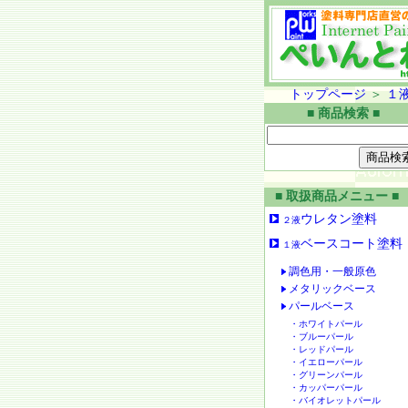
トップページ
＞
１
■ 商品検索 ■
■ 取扱商品メニュー ■
ウレタン塗料
２液
ベースコート塗料
１液
調色用・一般原色
メタリックベース
パールベース
・ホワイトパール
・ブルーパール
・レッドパール
・イエローパール
・グリーンパール
・カッパーパール
・バイオレットパール