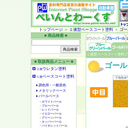
トップページ
＞
１液型ベースコート塗料
＞
ゴー
■ 商品検索 ■
１液型ベースコート塗料プ
■ 取扱商品メニュー ■
ゴール
ウレタン塗料
２液
ベースコート塗料
１液
下地色
ホ
調色用・一般原色
メタリックベース
パールベース
・ホワイトパール
・ブルーパール
・レッドパール
・イエローパール
・グリーンパール
・カッパーパール
・バイオレットパール