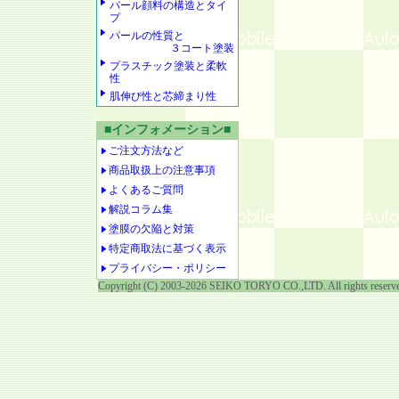
パール顔料の構造とタイ
プ
パールの性質と
３コート塗装
プラスチック塗装と柔軟
性
肌伸び性と芯締まり性
■インフォメーション■
ご注文方法など
商品取扱上の注意事項
よくあるご質問
解説コラム集
塗膜の欠陥と対策
特定商取法に基づく表示
プライバシー・ポリシー
Copyright (C) 2003-2026 SEIKO TORYO CO.,LTD. All rights reserv