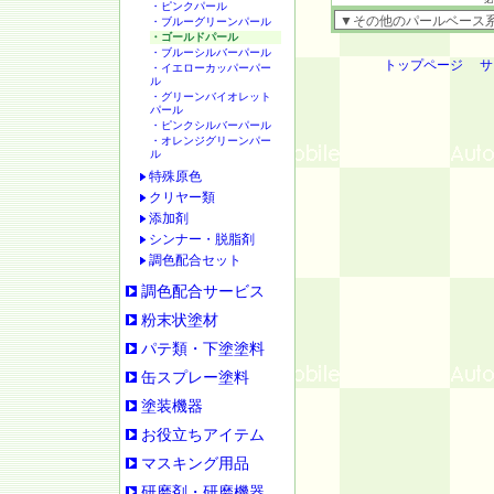
・ピンクパール
・ブルーグリーンパール
・ゴールドパール
・ブルーシルバーパール
トップページ
サ
・イエローカッパーパー
ル
・グリーンバイオレット
パール
・ピンクシルバーパール
・オレンジグリーンパー
ル
特殊原色
クリヤー類
添加剤
シンナー・脱脂剤
調色配合セット
調色配合サービス
粉末状塗材
パテ類・下塗塗料
缶スプレー塗料
塗装機器
お役立ちアイテム
マスキング用品
研磨剤・研磨機器