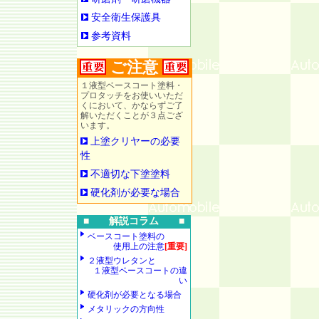
安全衛生保護具
参考資料
ご注意
１液型ベースコート塗料・
プロタッチをお使いいただ
くにおいて、かならずご了
解いただくことが３点ござ
います。
上塗クリヤーの必要
性
不適切な下塗塗料
硬化剤が必要な場合
■ 解説コラム ■
ベースコート塗料の
使用上の注意
[重要]
２液型ウレタンと
１液型ベースコートの違
い
硬化剤が必要となる場合
メタリックの方向性