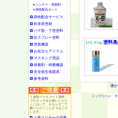
シンナー・脱脂剤
調色配合セット
調色配合サービス
粉末状塗材
パテ類・下塗塗料
缶スプレー塗料
塗料臭
LVL-Frag
塗装機器
お役立ちアイテム
マスキング用品
研磨剤・研磨機器
安全衛生保護具
参考資料
透か
ご注意
トップページ
サ
１液型ベースコート塗料・
プロタッチをお使いいただ
くにおいて、かならずご了
解いただくことが３点ござ
います。
上塗クリヤーの必要