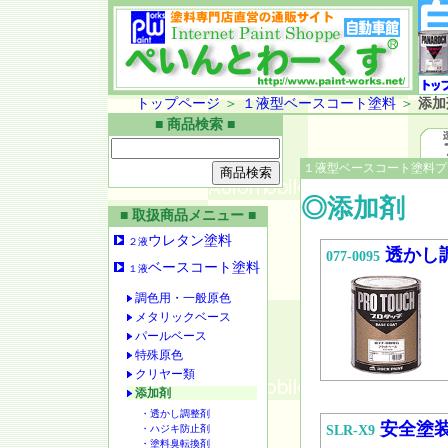
トップページ
＞
１液型ベースコート塗料
＞
添加
■ 商品検索 ■
１液型ベースコート塗料プ
◎添加剤
■ 取扱商品メニュー ■
ウレタン塗料
２液
透かし
077-0095
ベースコート塗料
１液
調色用・一般原色
メタリックベース
パールベース
特殊原色
クリヤー類
添加剤
・透かし調整剤
安全塗
・ハジキ防止剤
SLR-X9
・塗料臭転換剤