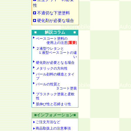
性
不適切な下塗塗料
硬化剤が必要な場合
■ 解説コラム ■
ベースコート塗料の
使用上の注意
[重要]
２液型ウレタンと
１液型ベースコートの違
い
硬化剤が必要となる場合
メタリックの方向性
パール顔料の構造とタイ
プ
パールの性質と
３コート塗装
プラスチック塗装と柔軟
性
肌伸び性と芯締まり性
■インフォメーション■
ご注文方法など
商品取扱上の注意事項