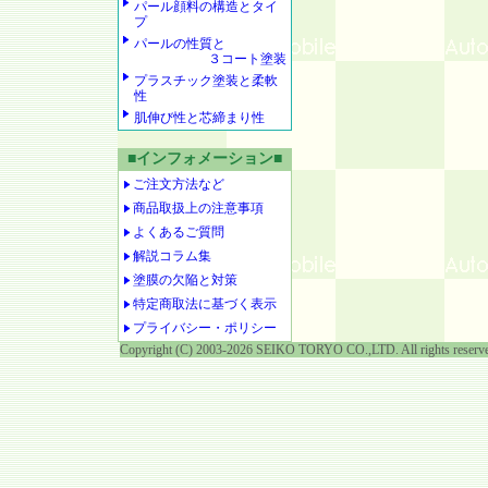
パール顔料の構造とタイ
プ
パールの性質と
３コート塗装
プラスチック塗装と柔軟
性
肌伸び性と芯締まり性
■インフォメーション■
ご注文方法など
商品取扱上の注意事項
よくあるご質問
解説コラム集
塗膜の欠陥と対策
特定商取法に基づく表示
プライバシー・ポリシー
Copyright (C) 2003-2026 SEIKO TORYO CO.,LTD. All rights reserv