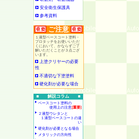
安全衛生保護具
参考資料
ご注意
１液型ベースコート塗料・
プロタッチをお使いいただ
くにおいて、かならずご了
解いただくことが３点ござ
います。
上塗クリヤーの必要
性
不適切な下塗塗料
硬化剤が必要な場合
■ 解説コラム ■
ベースコート塗料の
使用上の注意
[重要]
２液型ウレタンと
１液型ベースコートの違
い
硬化剤が必要となる場合
メタリックの方向性