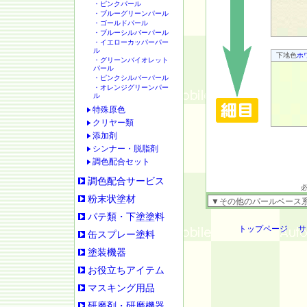
・ピンクパール
・ブルーグリーンパール
・ゴールドパール
・ブルーシルバーパール
・イエローカッパーパー
ル
下地色
ホ
・グリーンバイオレット
パール
・ピンクシルバーパール
・オレンジグリーンパー
ル
特殊原色
クリヤー類
添加剤
シンナー・脱脂剤
調色配合セット
調色配合サービス
粉末状塗材
パテ類・下塗塗料
トップページ
サ
缶スプレー塗料
塗装機器
お役立ちアイテム
マスキング用品
研磨剤・研磨機器