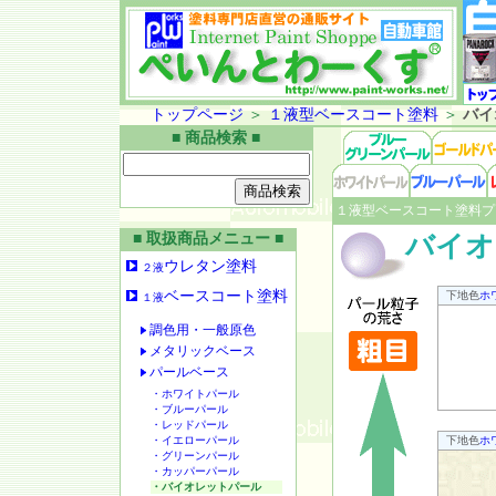
トップページ
＞
１液型ベースコート塗料
＞
バイ
■ 商品検索 ■
１液型ベースコート塗料プ
■ 取扱商品メニュー ■
バイオ
ウレタン塗料
２液
ベースコート塗料
下地色
ホ
１液
調色用・一般原色
メタリックベース
パールベース
・ホワイトパール
・ブルーパール
・レッドパール
・イエローパール
下地色
ホ
・グリーンパール
・カッパーパール
・バイオレットパール