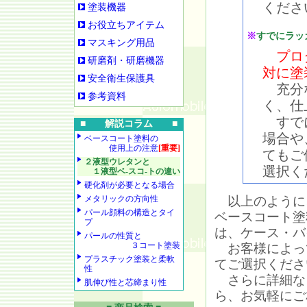
くださ
塗装機器
お役立ちアイテム
※
すでにラッ
マスキング用品
プロ
研磨剤・研磨機器
対に塗
安全衛生保護具
充分な
参考資料
く、仕
すでに
■ 解説コラム ■
場合や
ベースコート塗料の
使用上の注意
[重要]
てもご
２液型ウレタンと
選択く
１液型ベ-スコ-トの違い
硬化剤が必要となる場合
メタリックの方向性
以上のように
パール顔料の構造とタイ
ベースコート塗
プ
は、ケース・バ
パールの性質と
３コート塗装
お客様によっ
プラスチック塗装と柔軟
てご選択くださ
性
さらに詳細な
肌伸び性と芯締まり性
ら、お気軽にご