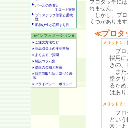
プロタッチには
パールの性質と
れません。
３コート塗装
しかし、プロ
プラスチック塗装と柔軟
性
くつかあります
肌伸び性と芯締まり性
≪プロタ
■インフォメーション■
ご注文方法など
メリット１：
商品取扱上の注意事項
プロタ
よくあるご質問
採用に
解説コラム集
きの、
塗膜の欠陥と対策
また、
特定商取引法に基づく表
塗クリ
示
プライバシー・ポリシー
るため
はあり
メリット２：
プロタ
という
常によ