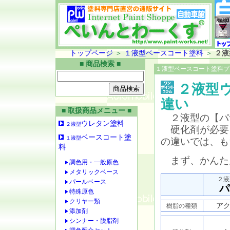
トップページ
＞
１液型ベースコート塗料
＞
２液
■ 商品検索 ■
１液型ベースコート塗料プ
２液型
違い
■ 取扱商品メニュー ■
２液型の【パ
ウレタン塗料
２液型
硬化剤が必要
ベースコート塗
１液型
の違いでは、も
料
まず、かんた
調色用・一般原色
メタリックベース
２液
パールベース
パ
特殊原色
クリヤー類
ア
樹脂の種類
添加剤
シンナー・脱脂剤