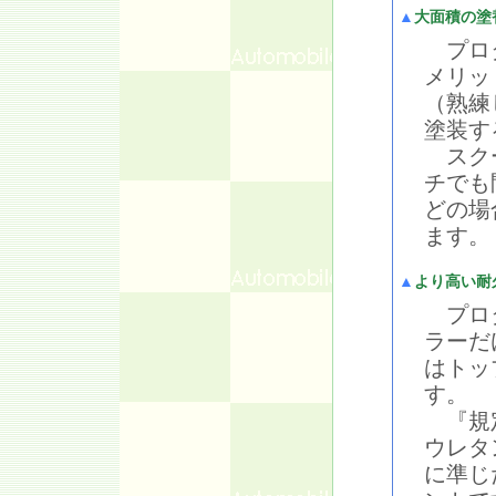
▲
大面積の塗
プロタ
メリッ
（熟練
塗装す
スクー
チでも
どの場
ます。
▲
より高い耐
プロタ
ラーだ
はトッ
す。
『規定
ウレタ
に準じ