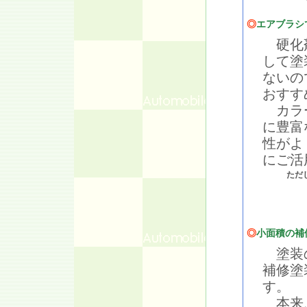
◎
エアブラシ
硬化剤
して塗
ないの
おすす
カラー
に豊富
性がよ
にご活
ただ
◎
小面積の補
塗装の
補修塗
す。
本来、