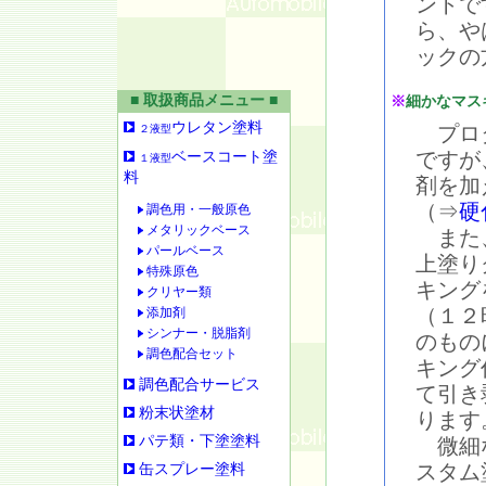
ントで
ら、や
ックの
■ 取扱商品メニュー ■
※
細かなマス
ウレタン塗料
プロタ
２液型
ですが
ベースコート塗
１液型
料
剤を加
（⇒
硬
調色用・一般原色
メタリックベース
また、
パールベース
上塗り
特殊原色
キング
クリヤー類
（１２
添加剤
シンナー・脱脂剤
のもの
調色配合セット
キング
調色配合サービス
て引き
粉末状塗材
ります
パテ類・下塗塗料
微細な
スタム
缶スプレー塗料