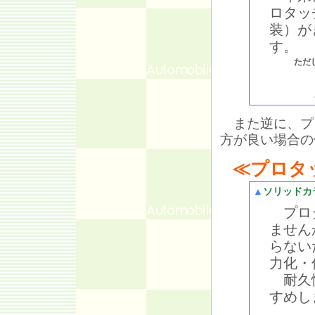
ロタッ
装）が
す。
ただ
また逆に、プ
方が良い場合の
≪プロタ
▲
ソリッドカ
プロタ
ません
らない
力化・
耐久性
すめし