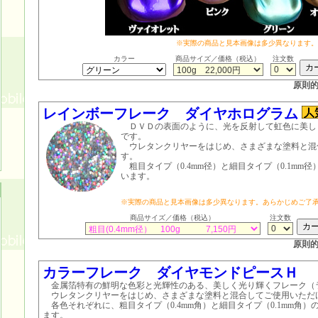
※実際の商品と見本画像は多少異なります。
カラー
商品サイズ／価格（税込）
注文数
原則
レインボーフレーク ダイヤホログラム
ＤＶＤの表面のように、光を反射して虹色に美し
です。
ウレタンクリヤーをはじめ、さまざまな塗料と混
す。
粗目タイプ（0.4mm径）と細目タイプ（0.1mm
います。
※実際の商品と見本画像は多少異なります。あらかじめご了
商品サイズ／価格（税込）
注文数
原則
カラーフレーク ダイヤモンドピースＨ
金属箔特有の鮮明な色彩と光輝性のある、美しく光り輝くフレーク（
ウレタンクリヤーをはじめ、さまざまな塗料と混合してご使用いただ
各色それぞれに、粗目タイプ（0.4mm角）と細目タイプ（0.1mm角）
ます。