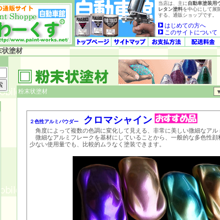
当店は、主に
自動車塗装用
レタン塗料
を中心にして展
する、通販ショップです。
はじめての方へ
このサイトについて
末状塗材
粉末状塗材
クロマシャイン
２色性アルミパウダー
角度によって複数の色調に変化して見える、非常に美しい微細なアル
微細なアルミフレークを基材にしていることから、一般的な多色性顔
少ない使用量でも、比較的ムラなく塗装できます。