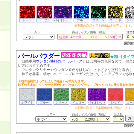
レッド
パープル
バイオレット
ブルー
グリーン
ゴールド
シル
※実際の商品と見本画像は多少異なります。
カラー
商品サイズ／価格（税込）
注文
原則
パールパウダー
★粗目タイ
自動車用
ウレタン塗料のパールベース
とほぼ同等の色調なので、簡単
い方におすすめです。
ウレタンクリヤーやウレタン原色をはじめ、さまざまな塗料と混合し
粒子が非常に細かいので、スプレーガンだけでなくエアブラシでも吹
下地の色調によって仕上りの色合いが異なります。
以下の見本は、クリヤーと混合したパールパウダーを、ブラックの上に塗り重ねた場
ホワイト
ブルー
グリーン
イエロー
バイオレット
レッド
ゴー
※実際の商品と見本画像は多少異なります。
カラー
商品サイズ／価格（税込）
注文数
原則