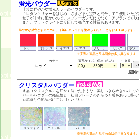
蛍光パウダー
非常に鮮やかな蛍光カラーのパウダーです。
ウレタンクリヤーをはじめ、さまざまな塗料と混合してご使用いただ
粒子が非常に細かいので、スプレーガンだけでなくエアブラシでも吹
また、ブラックライトに反応して発光する性質もあります。
鮮やかな発色とするために、下地にホワイトを塗装しておくことをおすすめします。
レッド
オレンジ
Ｏ.イエロー
イエロー
グリーン
ピンク
ホワイ
※実際の商品と見本画像は多少異なります。
カラー
商品サイズ／価格（税込）
注文数
原則
クリスタルパウダー
水晶（クリスタル）を細かく砕いたような、美しいきらめきのパウダ
パールパウダーの発色性と、粗目フレークのきらめき感をあわせ持っ
新感覚な色彩演出にご活用ください。
サファイア
エメラルド
トパーズ
※実際の商品と見本画像は多少異なります。