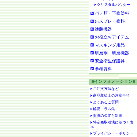
クリスタルパウダー
パテ類・下塗塗料
缶スプレー塗料
塗装機器
お役立ちアイテム
マスキング用品
研磨剤・研磨機器
安全衛生保護具
参考資料
■インフォメーション■
ご注文方法など
商品取扱上の注意事項
よくあるご質問
解説コラム集
塗膜の欠陥と対策
特定商取引法に基づく表
示
プライバシー・ポリシー