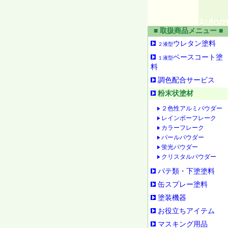
■ 取扱商品メニュー ■
ウレタン塗料
２液型
ベースコート塗
１液型
料
調色配合サービス
粉末状塗材
２色性アルミパウダー
レインボーフレーク
カラーフレーク
パールパウダー
蛍光パウダー
クリスタルパウダー
パテ類・下塗塗料
缶スプレー塗料
塗装機器
お役立ちアイテム
マスキング用品