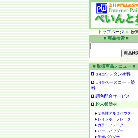
トップページ
＞
粉
■ 商品検索 ■
■ 取扱商品メニュー ■
ウレタン塗料
２液型
ベースコート塗
１液型
料
調色配合サービス
粉末状塗材
２色性アルミパウダー
レインボーフレーク
カラーフレーク
パールパウダー
蛍光パウダー