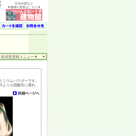
ウ
住宅外壁など
開
▼建物の塗装はこちら▼
ミニウムパウダーです。
料よりも隠蔽性に優れ、