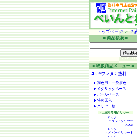
トップページ
＞
２
■ 商品検索 ■
■ 取扱商品メニュー ■
ウレタン塗料
２液
調色用・一般原色
メタリックベース
パールベース
特殊原色
クリヤー類
・上塗り専用クリヤー
エコロック
グランドクリヤー
PLUS
エコロック
ハイパークリヤーＳ
エコロック