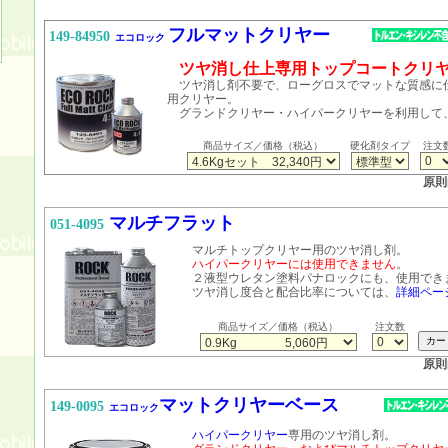
フルマットクリヤー
149-84950
エコロック
ツヤ消し仕上専用トップコートクリ
ツヤ消し剤不要で、ローグロスでマットな質感に
用クリヤー。
グランドクリヤー・ハイパークリヤーを利用して
商品サイズ／価格（税込）
硬化剤タイプ
注文
原則
マルチフラット
051-4095
マルチトップクリヤー用のツヤ消し剤。
ハイパークリヤーには使用できません
。
２液型ウレタン塗料パナロックにも、使用でき
ツヤ消し度合と配合比率については、
詳細ペー
商品サイズ／価格（税込）
注文数
原則
マットクリヤーベース
149-0095
エコロック
ハイパークリヤー
専用のツヤ消し剤。