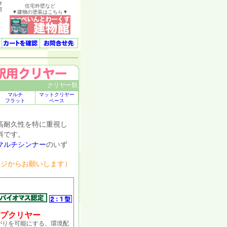
ウ
住宅外壁など
開
▼建物の塗装はこちら▼
クリヤー類
マルチ
マットクリヤー
フラット
ベース
高耐久性を特に重視し
料です。
マルチシンナー
のいず
ージからお願いします）
プクリヤー
りを可能にする、環境配