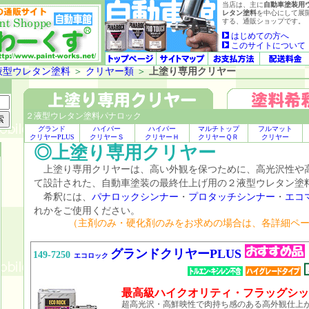
当店は、主に
自動車塗装用
レタン塗料
を中心にして展
する、通販ショップです。
はじめての方へ
このサイトについて
液型ウレタン塗料
＞
クリヤー類
＞
上塗り専用クリヤー
２液型ウレタン塗料パナロック
グランド
ハイパー
ハイパー
マルチトップ
フルマット
クリヤーPLUS
クリヤーＳ
クリヤーＨ
クリヤーＱＲ
クリヤー
◎上塗り専用クリヤー
上塗り専用クリヤーは、高い外観を保つために、高光沢性や
て設計された、自動車塗装の最終仕上げ用の２液型ウレタン塗
希釈には、
パナロックシンナー
・
プロタッチシンナー
・
エコ
れかをご使用ください。
（主剤のみ・硬化剤のみをお求めの場合は、各詳細ペ
グランドクリヤーPLUS
149-7250
エコロック
最高級ハイクオリティ・フラッグシッ
超高光沢・高鮮映性で肉持ち感のある高外観仕上が