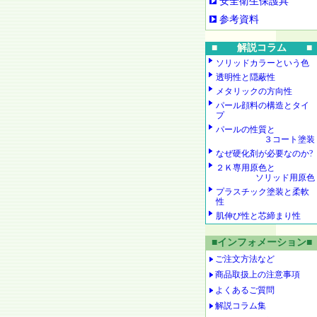
安全衛生保護具
参考資料
■ 解説コラム ■
ソリッドカラーという色
透明性と隠蔽性
メタリックの方向性
パール顔料の構造とタイ
プ
パールの性質と
３コート塗装
なぜ硬化剤が必要なのか?
２Ｋ専用原色と
ソリッド用原色
プラスチック塗装と柔軟
性
肌伸び性と芯締まり性
■インフォメーション■
ご注文方法など
商品取扱上の注意事項
よくあるご質問
解説コラム集