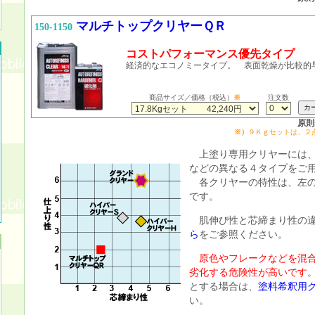
マルチトップクリヤーＱＲ
150-1150
コストパフォーマンス優先タイプ
経済的なエコノミータイプ。 表面乾燥が比較的
商品サイズ／価格（税込）
※
注文数
原則
※）
９Ｋｇセットは、２
上塗り専用クリヤーには、
などの異なる４タイプをご
各クリヤーの特性は、左の
です。
肌伸び性と芯締まり性の違
ら
をご参照ください。
原色やフレークなどを混
劣化する危険性が高いです
とする場合は、
塗料希釈用
い。