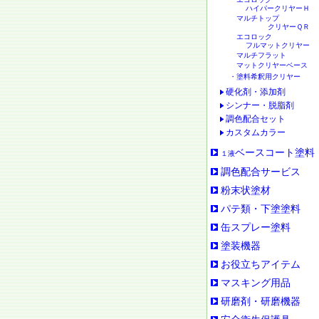
ハイパークリヤーＨ
マルチトップ
クリヤーＱＲ
エコロック
フルマットクリヤー
マルチフラット
マットクリヤーベース
・塗料希釈用クリヤー
硬化剤・添加剤
シンナー・脱脂剤
調色配合セット
カスタムカラー
ベースコート塗料
１液
調色配合サービス
粉末状塗材
パテ類・下塗塗料
缶スプレー塗料
塗装機器
お役立ちアイテム
マスキング用品
研磨剤・研磨機器