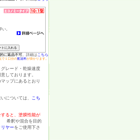
早い。
的に返品不可
。詳細は
こちら
点で１口分の
配送料
が掛かります。
グレード・乾燥速度
用意しております。
マップにあるとおり
いについては、
こち
合すると、塗膜性能が
。 希釈や混合を目的
クリヤー
をご使用下さ