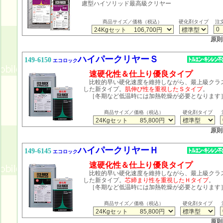
慮型ハイソリッド最高級クリヤー
商品サイズ／価格（税込）
硬化剤タイプ
注
原則
ハイパークリヤーＳ
149-6150
エコロック
速硬化性＆仕上り優良タイプ
比較的早い硬化速度を維持しながら、最上級クラ
した新タイプ。
肌伸び性を重視したＳタイプ
。
［冬期など低温時には加熱乾燥が必要となります
商品サイズ／価格（税込）
硬化剤タイプ
原則
ハイパークリヤーＨ
149-6145
エコロック
速硬化性＆仕上り優良タイプ
比較的早い硬化速度を維持しながら、最上級クラ
した新タイプ。
芯締まり性を重視したＨタイプ
。
［冬期など低温時には加熱乾燥が必要となります
商品サイズ／価格（税込）
硬化剤タイプ
原則