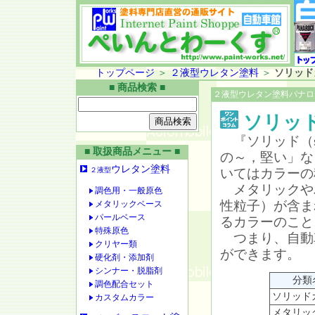
トップページ
＞
２液型ウレタン塗料
＞
ソリッド
■ 商品検索 ■
２液型ウレタン塗料パナロ
ソリッ
『ソリッド（s
■ 取扱商品メニュー ■
の～，堅い」な
ウレタン塗料
２液型
いてはカラーの
メタリックや
調色用・一般原色
性粒子）が含ま
メタリックベース
パールベース
るカラーのこと
特殊原色
つまり、自動
クリヤー類
ができます。
硬化剤・添加剤
シンナー・脱脂剤
分類
調色配合セット
ソリッド
カスタムカラー
メタリッ