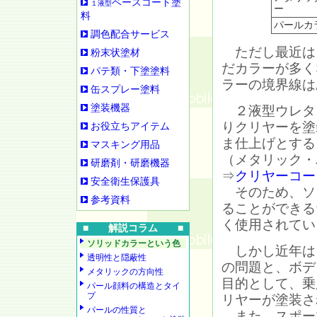
ベースコート塗
１液型
ー
料
パールカ
調色配合サービス
ただし最近は
粉末状塗材
だカラーが多く
パテ類・下塗塗料
ラーの境界線は
缶スプレー塗料
塗装機器
２液型ウレタ
りクリヤーを塗
お役立ちアイテム
ま仕上げとする
マスキング用品
（メタリック・
研磨剤・研磨機器
⇒
クリヤーコー
安全衛生保護具
そのため、ソ
参考資料
ることができる
く使用されてい
■ 解説コラム ■
ソリッドカラーという色
しかし近年は
透明性と隠蔽性
の問題と、ボデ
メタリックの方向性
目的として、乗
パール顔料の構造とタイ
プ
リヤーが塗装さ
パールの性質と
また、スポー