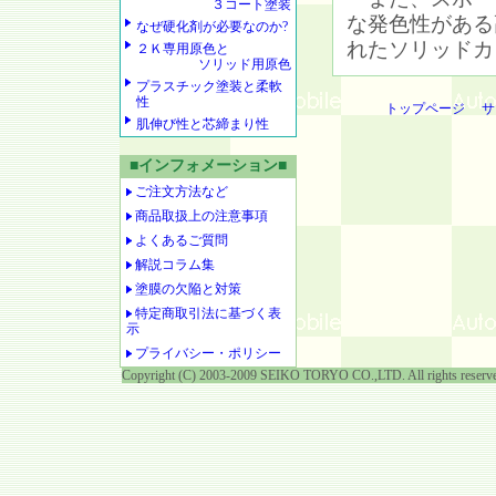
３コート塗装
な発色性がある
なぜ硬化剤が必要なのか?
れたソリッドカ
２Ｋ専用原色と
ソリッド用原色
プラスチック塗装と柔軟
性
トップページ
サ
肌伸び性と芯締まり性
■インフォメーション■
ご注文方法など
商品取扱上の注意事項
よくあるご質問
解説コラム集
塗膜の欠陥と対策
特定商取引法に基づく表
示
プライバシー・ポリシー
Copyright (C) 2003-2009 SEIKO TORYO CO.,LTD. All rights reserv