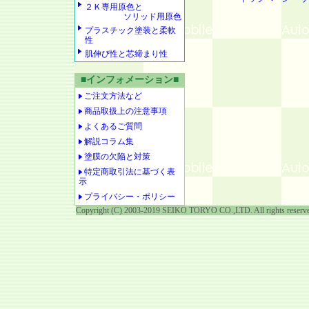
２Ｋ専用原色と
ソリッド用原色
プラスチック塗装と柔軟
性
肌伸び性と芯締まり性
■インフォメーション■
ご注文方法など
商品取扱上の注意事項
よくあるご質問
解説コラム集
塗膜の欠陥と対策
特定商取引法に基づく表
示
プライバシー・ポリシー
Copyright (C) 2003-2019 SEIKO TORYO CO.,LTD. All rights reserv