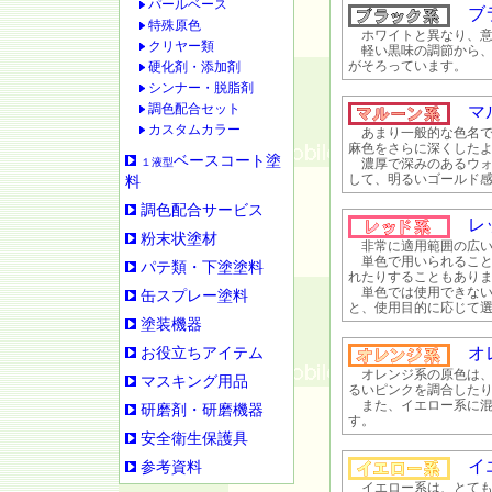
パールベース
ブラ
特殊原色
ホワイトと異なり、意
クリヤー類
軽い黒味の調節から、
がそろっています。
硬化剤・添加剤
シンナー・脱脂剤
調色配合セット
マル
カスタムカラー
あまり一般的な色名で
麻色をさらに深くした
ベースコート塗
１液型
濃厚で深みのあるウォ
して、明るいゴールド
料
調色配合サービス
レッ
粉末状塗材
非常に適用範囲の広い
単色で用いられること
パテ類・下塗塗料
れたりすることもあり
単色では使用できない
缶スプレー塗料
と、使用目的に応じて
塗装機器
オレ
お役立ちアイテム
オレンジ系の原色は、
マスキング用品
るいピンクを調合した
また、イエロー系に混
研磨剤・研磨機器
す。
安全衛生保護具
イエ
参考資料
イエロー系は、とても