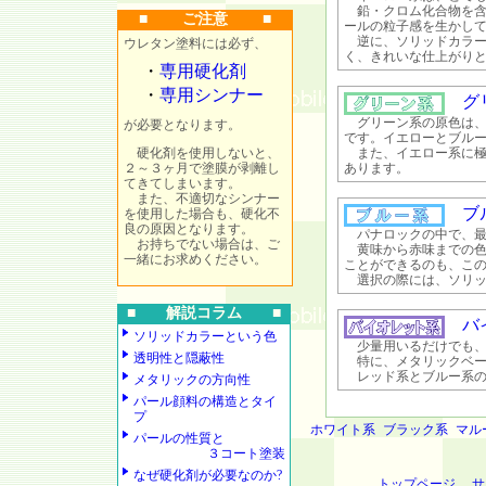
鉛・クロム化合物を含
■ ご注意 ■
ールの粒子感を生かし
逆に、ソリッドカラー
ウレタン塗料には必ず、
く、きれいな仕上がり
・
専用硬化剤
・
専用シンナー
グリ
グリーン系の原色は、
が必要となります。
です。イエローとブル
硬化剤を使用しないと、
また、イエロー系に極
２～３ヶ月で塗膜が剥離し
あります。
てきてしまいます。
また、不適切なシンナー
ブル
を使用した場合も、硬化不
良の原因となります。
パナロックの中で、最
お持ちでない場合は、ご
黄味から赤味までの色
一緒にお求めください。
ことができるのも、こ
選択の際には、ソリッ
■ 解説コラム ■
バイ
ソリッドカラーという色
少量用いるだけでも、
透明性と隠蔽性
特に、メタリックベー
レッド系とブルー系の
メタリックの方向性
パール顔料の構造とタイ
プ
ホワイト系
ブラック系
マル
パールの性質と
３コート塗装
なぜ硬化剤が必要なのか?
トップページ
サ