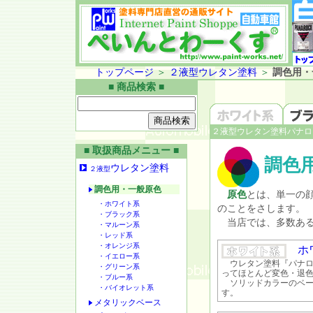
トップページ
＞
２液型ウレタン塗料
＞
調色用・
■ 商品検索 ■
２液型ウレタン塗料パナロ
■ 取扱商品メニュー ■
調色
ウレタン塗料
２液型
調色用・一般原色
原色
とは、単一の
・ホワイト系
のことをさします。
・ブラック系
当店では、多数ある
・マルーン系
・レッド系
・オレンジ系
ホワ
・イエロー系
ウレタン塗料『パナロ
・グリーン系
ってほとんど変色・退
・ブルー系
ソリッドカラーのベー
・バイオレット系
す。
メタリックベース