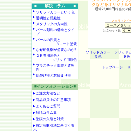
クなどをオリジナル
■ 解説コラム ■
通常
22,000円
相当の内
ソリッドカラーという色
透明性と隠蔽性
メタリックベ
メタリックの方向性
パール顔料の構造とタイ
注文セット数
プ
パールの性質と
３コート塗装
なぜ硬化剤が必要なのか?
ソリッドカラー
ソリッド
２Ｋ専用原色と
５色
９色
ソリッド用原色
プラスチック塗装と柔軟
トップページ
サ
性
肌伸び性と芯締まり性
■インフォメーション■
ご注文方法など
商品取扱上の注意事項
よくあるご質問
解説コラム集
塗膜の欠陥と対策
特定商取引法に基づく表
示