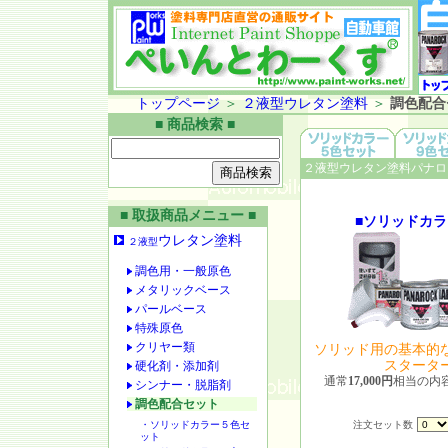
トップページ
＞
２液型ウレタン塗料
＞
調色配合
■ 商品検索 ■
２液型ウレタン塗料パナロ
■ 取扱商品メニュー ■
■ソリッドカラ
ウレタン塗料
２液型
調色用・一般原色
メタリックベース
パールベース
特殊原色
クリヤー類
ソリッド用の基本的
スタータ
硬化剤・添加剤
通常
17,000円
相当の内
シンナー・脱脂剤
調色配合セット
・ソリッドカラー５色セ
注文セット数
ット