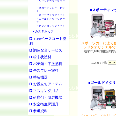
・ソリッドカラー９色セ
ット
・スポーティレッドセッ
■スポーティレ
ト
・オリーブドラブセット
・ゴールドメタリックセ
ット
・ガンメタリックセット
カスタムカラー
ベースコート塗
１液型
スポーツカーによく
料
ッドをオリジナルで
調色配合サービス
通常
28,000円
相当の内
粉末状塗材
注文セット数
パテ類・下塗塗料
缶スプレー塗料
塗装機器
■ゴールドメタリ
お役立ちアイテム
マスキング用品
研磨剤・研磨機器
安全衛生保護具
参考資料
シャンパンメタリッ