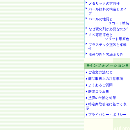
メタリックの方向性
パール顔料の構造とタイ
プ
パールの性質と
３コート塗装
なぜ硬化剤が必要なのか?
２Ｋ専用原色と
ソリッド用原色
プラスチック塗装と柔軟
性
肌伸び性と芯締まり性
■インフォメーション■
ご注文方法など
商品取扱上の注意事項
よくあるご質問
解説コラム集
塗膜の欠陥と対策
特定商取引法に基づく表
示
プライバシー・ポリシー