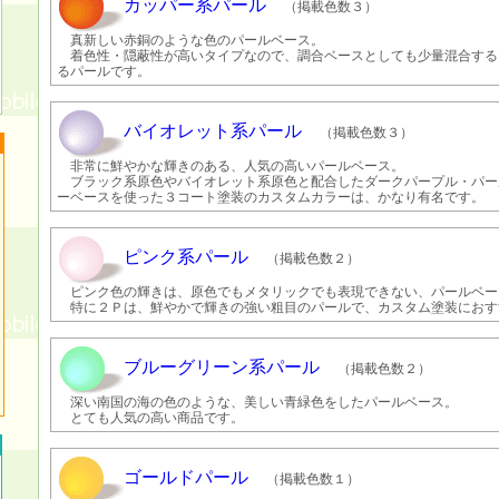
カッパー系パール
（掲載色数３）
真新しい赤銅のような色のパールベース。
着色性・隠蔽性が高いタイプなので、調合ベースとしても少量混合する
るパールです。
バイオレット系パール
（掲載色数３）
非常に鮮やかな輝きのある、人気の高いパールベース。
ブラック系原色やバイオレット系原色と配合したダークパープル・パー
ーベースを使った３コート塗装のカスタムカラーは、かなり有名です。
ピンク系パール
（掲載色数２）
ピンク色の輝きは、原色でもメタリックでも表現できない、パールベー
特に２Ｐは、鮮やかで輝きの強い粗目のパールで、カスタム塗装におす
ブルーグリーン系パール
（掲載色数２）
深い南国の海の色のような、美しい青緑色をしたパールベース。
とても人気の高い商品です。
ゴールドパール
（掲載色数１）