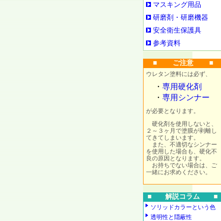
マスキング用品
研磨剤・研磨機器
安全衛生保護具
参考資料
■ ご注意 ■
ウレタン塗料には必ず、
・
専用硬化剤
・
専用シンナー
が必要となります。
硬化剤を使用しないと、
２～３ヶ月で塗膜が剥離し
てきてしまいます。
また、不適切なシンナー
を使用した場合も、硬化不
良の原因となります。
お持ちでない場合は、ご
一緒にお求めください。
■ 解説コラム ■
ソリッドカラーという色
透明性と隠蔽性