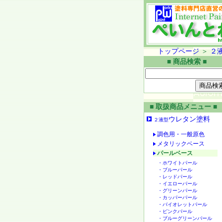
トップページ
＞
２
■ 商品検索 ■
■ 取扱商品メニュー ■
ウレタン塗料
２液型
調色用・一般原色
メタリックベース
パールベース
・ホワイトパール
・ブルーパール
・レッドパール
・イエローパール
・グリーンパール
・カッパーパール
・バイオレットパール
・ピンクパール
・ブルーグリーンパール