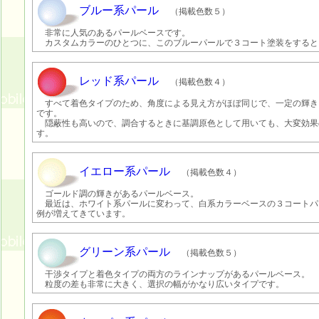
ブルー系パール
（掲載色数５）
非常に人気のあるパールベースです。
カスタムカラーのひとつに、このブルーパールで３コート塗装をすると
レッド系パール
（掲載色数４）
すべて着色タイプのため、角度による見え方がほぼ同じで、一定の輝き
です。
隠蔽性も高いので、調合するときに基調原色として用いても、大変効果
す。
イエロー系パール
（掲載色数４）
ゴールド調の輝きがあるパールベース。
最近は、ホワイト系パールに変わって、白系カラーベースの３コートパ
例が増えてきています。
グリーン系パール
（掲載色数５）
干渉タイプと着色タイプの両方のラインナップがあるパールベース。
粒度の差も非常に大きく、選択の幅がかなり広いタイプです。