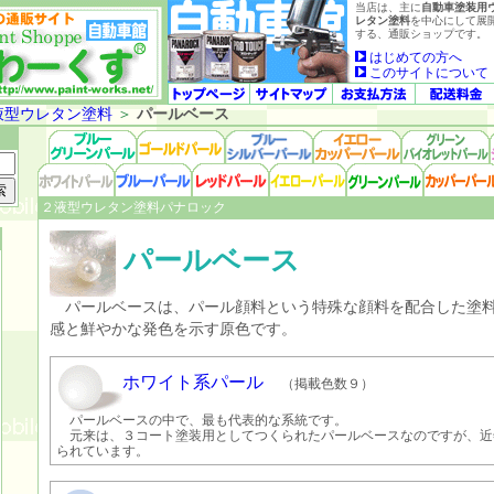
当店は、主に
自動車塗装用
レタン塗料
を中心にして展
する、通販ショップです。
はじめての方へ
このサイトについて
液型ウレタン塗料
＞
パールベース
２液型ウレタン塗料パナロック
パールベース
パールベースは、パール顔料という特殊な顔料を配合した塗料
感と鮮やかな発色を示す原色です。
ホワイト系パール
（掲載色数９）
パールベースの中で、最も代表的な系統です。
元来は、３コート塗装用としてつくられたパールベースなのですが、近
られています。