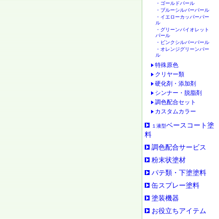
・ゴールドパール
・ブルーシルバーパール
・イエローカッパーパー
ル
・グリーンバイオレット
パール
・ピンクシルバーパール
・オレンジグリーンパー
ル
特殊原色
クリヤー類
硬化剤・添加剤
シンナー・脱脂剤
調色配合セット
カスタムカラー
ベースコート塗
１液型
料
調色配合サービス
粉末状塗材
パテ類・下塗塗料
缶スプレー塗料
塗装機器
お役立ちアイテム