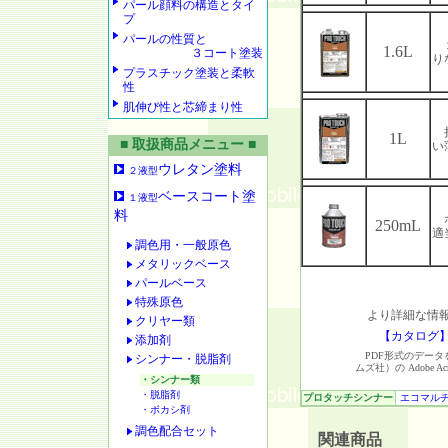
パール顔料の構造とタイ
プ
パールの性質と
１
1.6L
３コート塗装
り
プラスチック塗装と柔軟
性
肌伸び性と芯締まり性
持
1L
■ 取扱商品メニュー ■
い
ウレタン塗料
２液型
ベースコート塗
１液型
料
ホ
250mL
適
調色用・一般原色
メタリックベース
パールベース
特殊原色
より詳細な情報
クリヤー類
【カタログ
添加剤
PDF形式のデータをご覧い
シンナー・脱脂剤
ムズ社）の Adobe Acr
・シンナー類
・脱脂剤
プロタッチシンナー
エコマル
・ボカシ剤
調色配合セット
関連商品