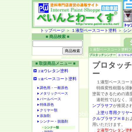
トップページ
＞
１液型ベースコート塗料
＞
シン
■ 商品検索 ■
１液型ベースコート塗料プ
プロタッチシンナー
エコマル
プロタッチ
■ 取扱商品メニュー ■
ウレタン塗料
２液
ー
ベースコート塗料
１液
１液型ベースコート
調色用・一般原色
特殊変性樹脂を溶解
メタリックベース
塗装できるための適
パールベース
速乾性ではなく、溶
特殊原色
ンプラサフ
が推奨さ
クリヤー類
上塗り専用クリヤ
添加剤
クルプラサフＨＢ
お
シンナー・脱脂剤
用いただけます。
・シンナー類
２液型ウレタン塗
・脱脂剤