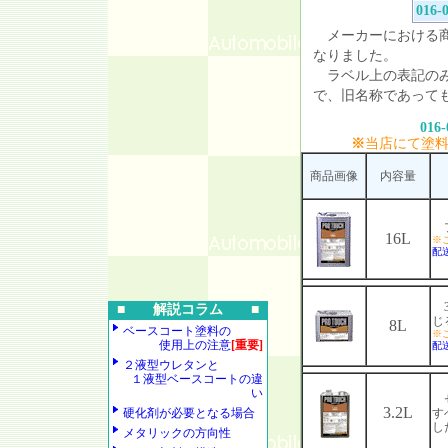
016-
メーカーにおける商
なりました。
ラベル上の表記のみ
で、旧名称であって
016-
※
当店にて塗
商品画像
内容量
プ
16L
※
配
3
■ 解説コラム ■
じ
8L
ベースコート塗料の
※
使用上の注意
[重要]
配
２液型ウレタンと
１液型ベースコートの違
い
セ
3.2L
硬化剤が必要となる場合
す
し
メタリックの方向性