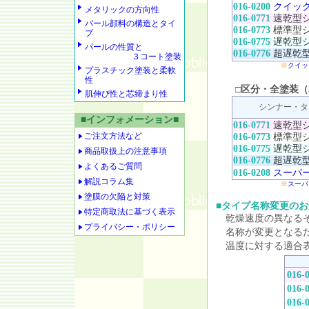
016-0200
クイッ
メタリックの方向性
016-0771
速乾型
パール顔料の構造とタイ
016-0773
標準型
プ
016-0775
遅乾型
パールの性質と
016-0776
超遅乾
３コート塗装
※
クイッ
プラスチック塗装と柔軟
性
□区分・全塗装（パ
肌伸び性と芯締まり性
シンナー・タ
■インフォメーション■
016-0771
速乾型
ご注文方法など
016-0773
標準型
016-0775
遅乾型
商品取扱上の注意事項
016-0776
超遅乾
よくあるご質問
016-0208
スーパ
解説コラム集
※
スーパ
塗膜の欠陥と対策
■タイプ名称変更のお
特定商取法に基づく表示
乾燥速度の異なるそ
プライバシー・ポリシー
名称が変更となるだ
温度に対する適合表
016-
016-
016-