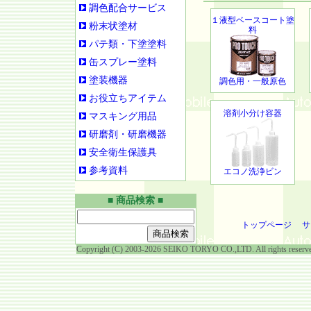
調色配合サービス
１液型ベースコート塗
粉末状塗材
料
パテ類・下塗塗料
缶スプレー塗料
塗装機器
調色用・一般原色
お役立ちアイテム
溶剤小分け容器
マスキング用品
研磨剤・研磨機器
安全衛生保護具
参考資料
エコノ洗浄ビン
■ 商品検索 ■
トップページ
サ
Copyright (C) 2003-2026 SEIKO TORYO CO.,LTD. All rights reserv