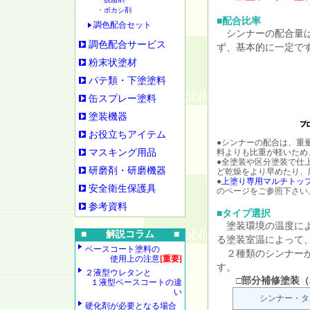
・ボカシ剤
■配合比率
調色配合セット
シンナーの配合量は
調色配合サービス
ず、基本的に一定で
粉末状塗材
パテ類・下塗塗料
缶スプレー塗料
塗装機器
お役立ちアイテム
●シンナーの配合は、重
マスキング用品
料よりも比重が軽いため
●全塗装や区分塗装で仕
研磨剤・研磨機器
ど乾燥をより早めたり、
●
上塗り専用マルチトッ
安全衛生保護具
のページをご参照下さい
参考資料
■タイプ選択
塗装環境の温度によ
■ 解説コラム ■
る塗装室温によって
ベースコート塗料の
２種類のシンナーが
使用上の注意
[重要]
す。
２液型ウレタンと
□部分補修塗装（
１液型ベースコートの違
い
シンナー・タ
硬化剤が必要となる場合