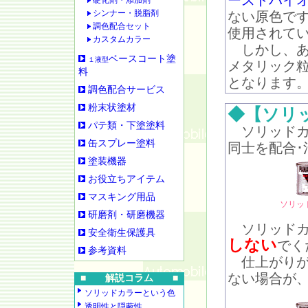
ーストバイ
硬化剤・添加剤
シンナー・脱脂剤
ない原色で
調色配合セット
使用されて
カスタムカラー
しかし、あ
ベースコート塗
１液型
メタリック
料
となります
調色配合サービス
粉末状塗材
◆【ソリ
パテ類・下塗塗料
ソリッドカ
缶スプレー塗料
同士を配合･
塗装機器
お役立ちアイテム
マスキング用品
ソリッ
研磨剤・研磨機器
ソリッドカ
安全衛生保護具
しない
でく
参考資料
仕上がりが
ない場合が
■ 解説コラム ■
ソリッドカラーという色
透明性と隠蔽性