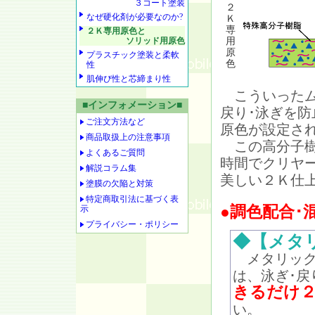
３コート塗装
２
なぜ硬化剤が必要なのか?
Ｋ
専
２Ｋ専用原色と
ソリッド用原色
用
原
プラスチック塗装と柔軟
色
性
肌伸び性と芯締まり性
こういったム
■インフォメーション■
戻り･泳ぎを
ご注文方法など
原色が設定さ
商品取扱上の注意事項
この高分子樹
よくあるご質問
時間でクリヤ
解説コラム集
美しい２Ｋ仕
塗膜の欠陥と対策
特定商取引法に基づく表
●調色配合･
示
プライバシー・ポリシー
◆【メタ
メタリック
は、泳ぎ･戻
きるだけ２
い。