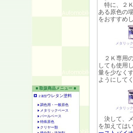
特に、２Ｋ
ある原色の
をおすすめ
メタリッ
２Ｋ専用の
しても使用
量を少なく
ようにして
■ 取扱商品メニュー ■
ウレタン塗料
２液型
調色用・一般原色
メタリッ
メタリックベース
パールベース
決して、メ
特殊原色
を加えては
クリヤー類