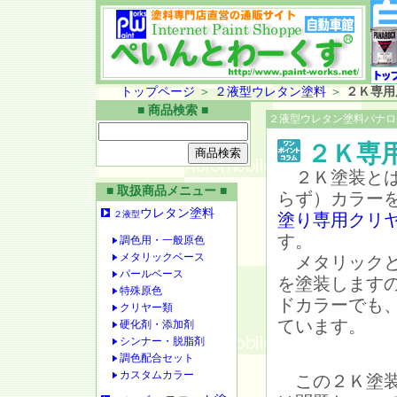
トップページ
＞
２液型ウレタン塗料
＞
２Ｋ専用
■ 商品検索 ■
２液型ウレタン塗料パナロ
２Ｋ専
２Ｋ塗装とは
■ 取扱商品メニュー ■
らず）カラー
ウレタン塗料
２液型
塗り専用クリ
す。
調色用・一般原色
メタリックベース
メタリックと
パールベース
を塗装します
特殊原色
ドカラーでも
クリヤー類
ています。
硬化剤・添加剤
シンナー・脱脂剤
調色配合セット
カスタムカラー
この２Ｋ塗装