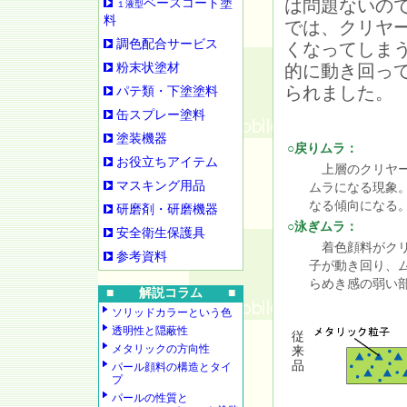
は問題ないの
ベースコート塗
１液型
料
では、クリヤ
調色配合サービス
くなってしま
粉末状塗材
的に動き回っ
られました。
パテ類・下塗塗料
缶スプレー塗料
塗装機器
○戻りムラ：
お役立ちアイテム
上層のクリヤー
マスキング用品
ムラになる現象
なる傾向になる
研磨剤・研磨機器
○泳ぎムラ：
安全衛生保護具
着色顔料がクリ
参考資料
子が動き回り、
らめき感の弱い
■ 解説コラム ■
ソリッドカラーという色
透明性と隠蔽性
従
メタリックの方向性
来
品
パール顔料の構造とタイ
プ
パールの性質と