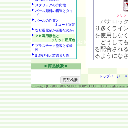
メタリックの方向性
パール顔料の構造とタイ
プ
ソリッ
パナロック
パールの性質と
３コート塗装
り多くライ
なぜ硬化剤が必要なのか?
を使用しな
２Ｋ専用原色と
ソリッド用原色
どうしても
プラスチック塗装と柔軟
を配合され
性
るようにな
肌伸び性と芯締まり性
■ 商品検索 ■
トップページ
サ
Copyright (C) 2003-2009 SEIKO TORYO CO.,LTD. All rights reserv