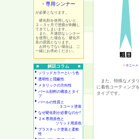
・
専用シンナー
が必要となります。
硬化剤を使用しないと、
２～３ヶ月で塗膜が剥離し
てきてしまいます。
また、不適切なシンナー
を使用した場合も、硬化不
良の原因となります。
お持ちでない場合は、ご
一緒にお求めください。
※
サニーメ
■ 解説コラム ■
ソリッドカラーという色
透明性と隠蔽性
また、特殊なメタリ
メタリックの方向性
に着色コーティング
パール顔料の構造とタイ
タイプです。
プ
パールの性質と
３コート塗装
なぜ硬化剤が必要なのか?
２Ｋ専用原色と
ソリッド用原色
プラスチック塗装と柔軟
性