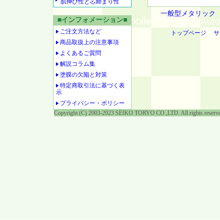
肌伸び性と芯締まり性
一般型メタリック
■インフォメーション■
ご注文方法など
トップページ
サ
商品取扱上の注意事項
よくあるご質問
解説コラム集
塗膜の欠陥と対策
特定商取引法に基づく表
示
プライバシー・ポリシー
Copyright (C) 2003-2023 SEIKO TORYO CO.,LTD. All rights reserv