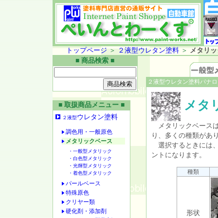
トップページ
＞
２液型ウレタン塗料
＞
メタリッ
■ 商品検索 ■
２液型ウレタン塗料パナロ
メタ
■ 取扱商品メニュー ■
ウレタン塗料
２液型
メタリックベースは
調色用・一般原色
り、多くの種類があ
メタリックベース
選択するときには、
・一般型メタリック
ントになります。
・白色型メタリック
・光輝型メタリック
種類
・着色型メタリック
パールベース
特殊原色
クリヤー類
硬化剤・添加剤
形状