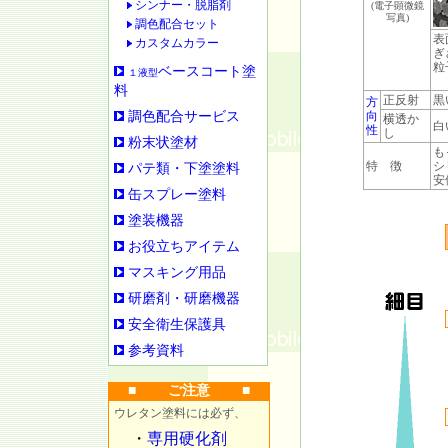
シンナー・脱脂剤
(電子顕微鏡
写真)
調色配合セット
表
カスタムカラー
ぎ
粒
ベースコート塗
１液型
料
正反射
黒
方
調色配合サービス
向
横透か
白
性
し
粉末状塗材
も
特 徴
シ
パテ類・下塗塗料
安
缶スプレー塗料
塗装機器
お役立ちアイテム
マスキング用品
研磨剤・研磨機器
安全衛生保護具
参考資料
■ ご注意 ■
ウレタン塗料には必ず、
・
専用硬化剤