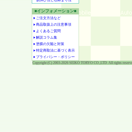
肌伸び性と芯締まり性
■インフォメーション■
ご注文方法など
商品取扱上の注意事項
よくあるご質問
解説コラム集
塗膜の欠陥と対策
特定商取法に基づく表示
プライバシー・ポリシー
Copyright (C) 2003-2026 SEIKO TORYO CO.,LTD. All rights reserv