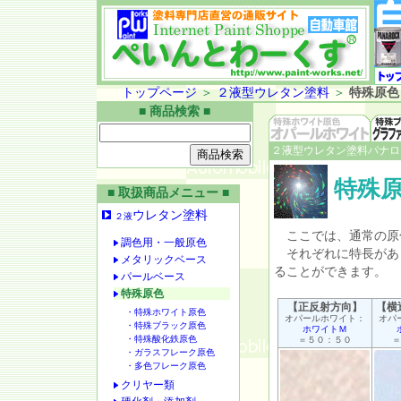
トップページ
＞
２液型ウレタン塗料
＞
特殊原色
■ 商品検索 ■
２液型ウレタン塗料パナロ
特殊
■ 取扱商品メニュー ■
ウレタン塗料
２液
ここでは、通常の原
調色用・一般原色
それぞれに特長があ
メタリックベース
ることができます。
パールベース
特殊原色
【正反射方向】
【横
・特殊ホワイト原色
オパールホワイト：
オパ
・特殊ブラック原色
ホワイトＭ
・特殊酸化鉄原色
＝５０：５０
＝
・ガラスフレーク原色
・多色フレーク原色
クリヤー類