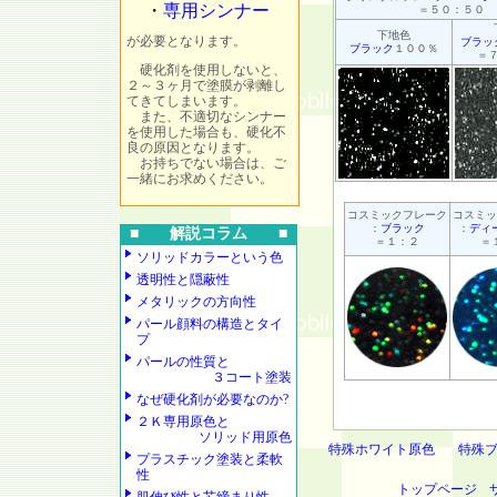
・
専用シンナー
＝５０：５０
下地色
が必要となります。
ブラッ
ブラック
１００％
＝
硬化剤を使用しないと、
２～３ヶ月で塗膜が剥離し
てきてしまいます。
また、不適切なシンナー
を使用した場合も、硬化不
良の原因となります。
お持ちでない場合は、ご
一緒にお求めください。
コスミックフレーク
コスミッ
：
ブラック
：
ディ
■ 解説コラム ■
＝１：２
＝
ソリッドカラーという色
透明性と隠蔽性
メタリックの方向性
パール顔料の構造とタイ
プ
パールの性質と
３コート塗装
なぜ硬化剤が必要なのか?
２Ｋ専用原色と
ソリッド用原色
特殊ホワイト原色
特殊
プラスチック塗装と柔軟
性
トップページ