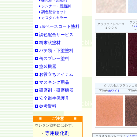
硬化剤・添加剤
シンナー・脱脂剤
調色配合セット
カスタムカラー
グラ
グラファイトベース
ベースコート塗料
：
パ
１液
１００％
＝
調色配合サービス
粉末状塗材
パテ類・下塗塗料
缶スプレー塗料
塗装機器
お役立ちアイテム
マスキング用品
クリスタルブラウン１
研磨剤・研磨機器
下地色
ホワイト
下地色
安全衛生保護具
参考資料
■ ご注意 ■
ウレタン塗料には必ず、
・
専用硬化剤
クリスタルフレーク：
２Ｋオ