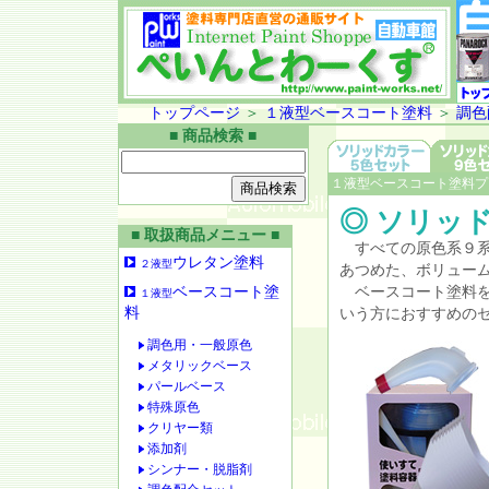
トップページ
＞
１液型ベースコート塗料
＞
調色
■ 商品検索 ■
１液型ベースコート塗料プ
◎ ソリッ
■ 取扱商品メニュー ■
すべての原色系９系
ウレタン塗料
２液型
あつめた、ボリュー
ベースコート塗
ベースコート塗料を
１液型
料
いう方におすすめの
調色用・一般原色
メタリックベース
パールベース
特殊原色
クリヤー類
添加剤
シンナー・脱脂剤