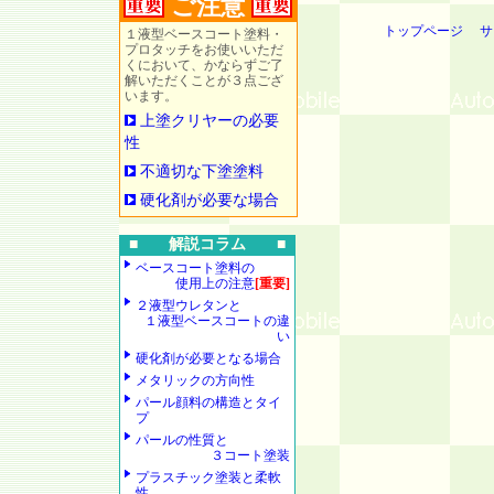
ご注意
トップページ
サ
１液型ベースコート塗料・
プロタッチをお使いいただ
くにおいて、かならずご了
解いただくことが３点ござ
います。
上塗クリヤーの必要
性
不適切な下塗塗料
硬化剤が必要な場合
■ 解説コラム ■
ベースコート塗料の
使用上の注意
[重要]
２液型ウレタンと
１液型ベースコートの違
い
硬化剤が必要となる場合
メタリックの方向性
パール顔料の構造とタイ
プ
パールの性質と
３コート塗装
プラスチック塗装と柔軟
性