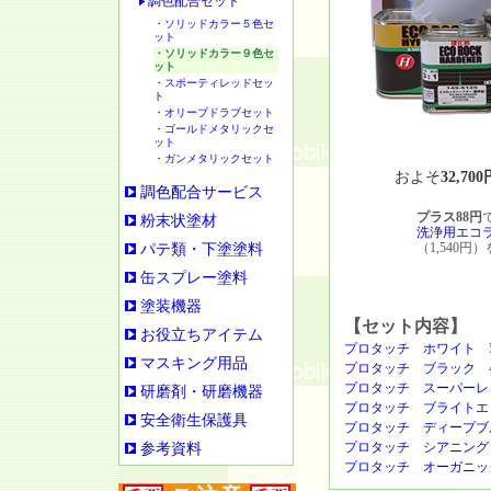
調色配合セット
・ソリッドカラー５色セ
ット
・ソリッドカラー９色セ
ット
・スポーティレッドセッ
ト
・オリーブドラブセット
・ゴールドメタリックセ
ット
・ガンメタリックセット
およそ
32,700
調色配合サービス
プラス88円
粉末状塗材
洗浄用エコ
（1,540
パテ類・下塗塗料
缶スプレー塗料
塗装機器
【セット内容】
お役立ちアイテム
プロタッチ ホワイト
5
マスキング用品
プロタッチ ブラック
4
プロタッチ スーパーレ
研磨剤・研磨機器
プロタッチ ブライトエ
安全衛生保護具
プロタッチ ディープブ
プロタッチ シアニング
参考資料
プロタッチ オーガニッ