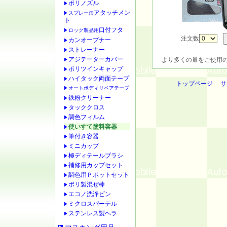
ポリノズル
アタッチメン
スプレー缶
ト
口付フタ
ロック製品用
注文数
カンオープナー
ストレーナー
アジテーターカバー
より多くの量をご使用
ポリツインキャップ
ハイタック両面テープ
トップページ
サ
オートボディリペアテープ
鉄粉クリーナー
タッククロス
調色フィルム
使いすて塗料容器
筆付き容器
ミニカップ
極ディテールブラシ
補修用カップセット
調色用Ｐポットセット
ポリ製混ぜ棒
エコノ洗浄ビン
ミクロスパーテル
ステンレス製ヘラ