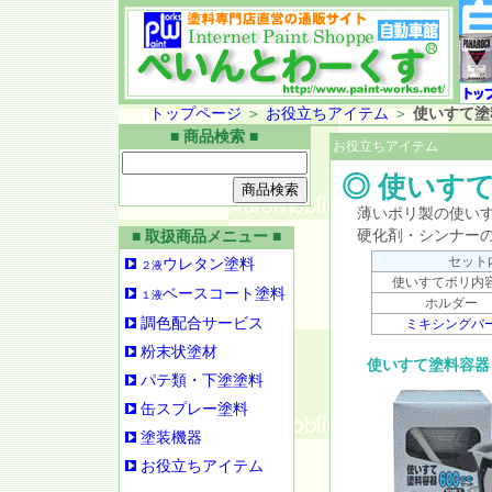
トップページ
＞
お役立ちアイテム
＞
使いすて塗
■ 商品検索 ■
お役立ちアイテム
◎ 使いす
薄いポリ製の使いす
硬化剤・シンナーの
■ 取扱商品メニュー ■
セット
ウレタン塗料
２液
使いすてポリ内
ベースコート塗料
１液
ホルダー
調色配合サービス
ミキシングバ
粉末状塗材
使いすて塗料容器
パテ類・下塗塗料
缶スプレー塗料
塗装機器
お役立ちアイテム