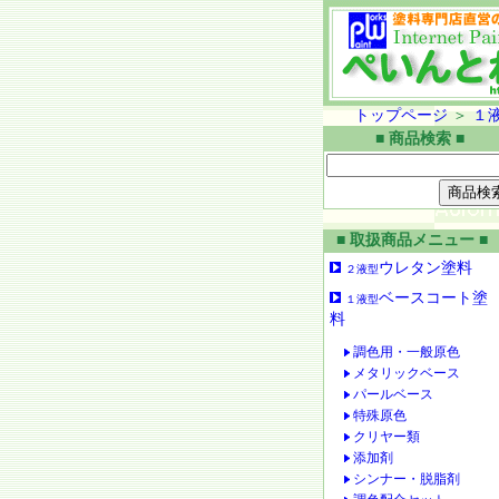
トップページ
＞
１
■ 商品検索 ■
■ 取扱商品メニュー ■
ウレタン塗料
２液型
ベースコート塗
１液型
料
調色用・一般原色
メタリックベース
パールベース
特殊原色
クリヤー類
添加剤
シンナー・脱脂剤