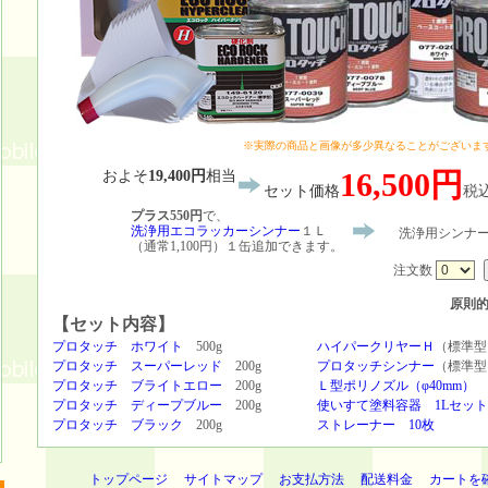
※実際の商品と画像が多少異なることがございま
16,500円
およそ
19,400円
相当
セット価格
税
プラス550円
で、
洗浄用エコラッカーシンナー
１Ｌ
洗浄用シンナー
（通常1,100円）１缶追加できます。
注文数
原則
【セット内容】
プロタッチ ホワイト
500g
ハイパークリヤーＨ
（標準型
プロタッチ スーパーレッド
200g
プロタッチシンナー
（標準型
プロタッチ ブライトエロー
200g
Ｌ型ポリノズル（φ40mm）
プロタッチ ディープブルー
200g
使いすて塗料容器 1Lセット
プロタッチ ブラック
200g
ストレーナー 10枚
トップページ
サイトマップ
お支払方法
配送料金
カートを