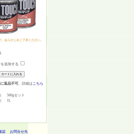
す。あらかじめご了承ください。
込
を追加する
的に返品不可
。詳細は
こちら
） 560gセット
） 1L
確認
お問合せ先