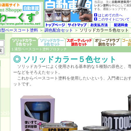
当店は、主に
自動車塗装用
レタン塗料
を中心にして展
する、通販ショップです。
はじめての方へ
このサイトについて
液型ベースコート塗料
＞
調色配合セット
＞
ソリッドカラー５色セット
１液型ベースコート塗料プロタッチ
◎ ソリッドカラー５色セット
ソリッドカラーによく使用される基本的な５種類の原色と、専
ーなどをそろえたセット。
これからベースコート塗料を使用したいという、入門者におす
ットです。