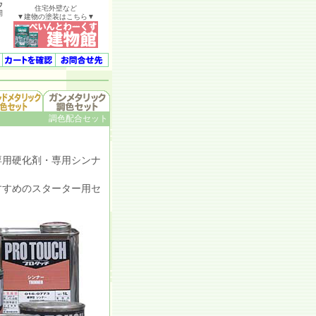
ウ
住宅外壁など
開
▼建物の塗装はこちら▼
調色配合セット
用硬化剤・専用シンナ
すめのスターター用セ