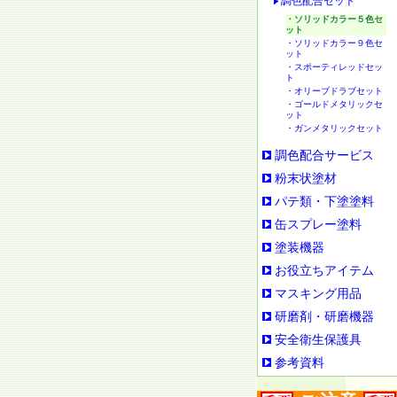
調色配合セット
・ソリッドカラー５色セ
ット
・ソリッドカラー９色セ
ット
・スポーティレッドセッ
ト
・オリーブドラブセット
・ゴールドメタリックセ
ット
・ガンメタリックセット
調色配合サービス
粉末状塗材
パテ類・下塗塗料
缶スプレー塗料
塗装機器
お役立ちアイテム
マスキング用品
研磨剤・研磨機器
安全衛生保護具
参考資料