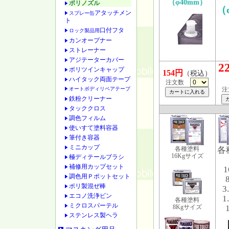
（φ40mm）
ポリノズル
（
アタッチメン
スプレー缶
ト
口付フタ
ロック製品用
カンオープナー
ストレーナー
アジテーターカバー
2
ポリツインキャップ
154円
（税込）
ハイタック両面テープ
注文数
オートボディリペアテープ
鉄粉クリーナー
タッククロス
調色フィルム
使いすて塗料容器
筆付き容器
ミニカップ
各種塗料
各
16Kgサイズ
極ディテールブラシ
補修用カップセット
調色用Ｐポットセット
ポリ製混ぜ棒
3
エコノ洗浄ビン
1
各種塗料
ミクロスパーテル
8Kgサイズ
ステンレス製ヘラ