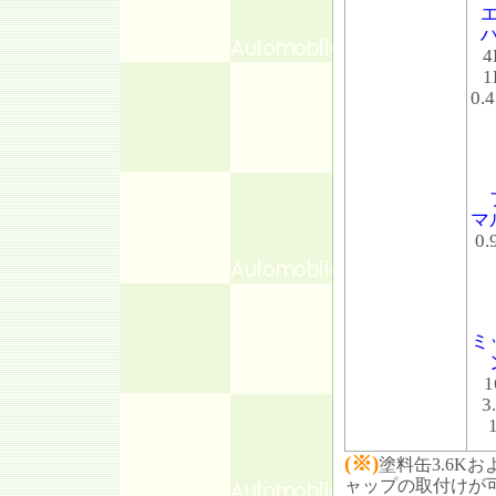
0.
マ
0
ミ
3
(※)
塗料缶3.6Kお
ャップの取付けが