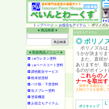
トップページ
＞
お役立ちアイテム
＞
ポリノズル
■ 商品検索 ■
お役立ちアイテム
◎ ポリノ
ポリノズルは
■ 取扱商品メニュー ■
うかが決まりま
また、直径が
ウレタン塗料
２液
ありますが、取
ベースコート塗料
１液
るのがポイント
調色配合サービス
これらのノ
粉末状塗材
ナーを取出す
パテ類・下塗塗料
保管する場合は、ノ
入時のフタを使用し
缶スプレー塗料
塗装機器
Ｌ
お役立ちアイテム
ポリキャップ