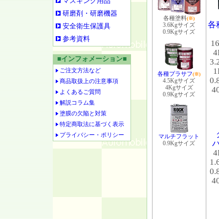
マスキング用品
研磨剤・研磨機器
各種塗料
(※)
各
3.6Kgサイズ
安全衛生保護具
0.9Kgサイズ
参考資料
1
■インフォメーション■
3
ご注文方法など
各種プラサフ
(※)
0
4.5Kgサイズ
商品取扱上の注意事項
4Kgサイズ
4
よくあるご質問
0.9Kgサイズ
解説コラム集
塗膜の欠陥と対策
特定商取法に基づく表示
プライバシー・ポリシー
マルチフラット
0.9Kgサイズ
1
0
4