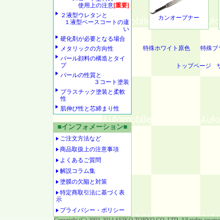
使用上の注意
[重要]
２液型ウレタンと
カンオープナー
１液型ベースコートの違
い
硬化剤が必要となる場合
特殊ホワイト原色
特殊ブ
メタリックの方向性
パール顔料の構造とタイ
プ
トップページ
パールの性質と
３コート塗装
プラスチック塗装と柔軟
性
肌伸び性と芯締まり性
■インフォメーション■
ご注文方法など
商品取扱上の注意事項
よくあるご質問
解説コラム集
塗膜の欠陥と対策
特定商取引法に基づく表
示
プライバシー・ポリシー