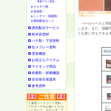
・蒸着アルミ原色
クリヤー類
添加剤
画面上の色標サンプルと実際
シンナー・脱脂剤
少異なります。
調色配合セット
パールベースと同様
調色配合サービス
します。また、隠蔽
うな使い方もできま
粉末状塗材
パテ類・下塗塗料
缶スプレー塗料
商品
塗装機器
お役立ちアイテム
マスキング用品
研磨剤・研磨機器
安全衛生保護具
参考資料
ご注意
１液型ベースコート塗料・
プロタッチをお使いいただ
くにおいて、かならずご了