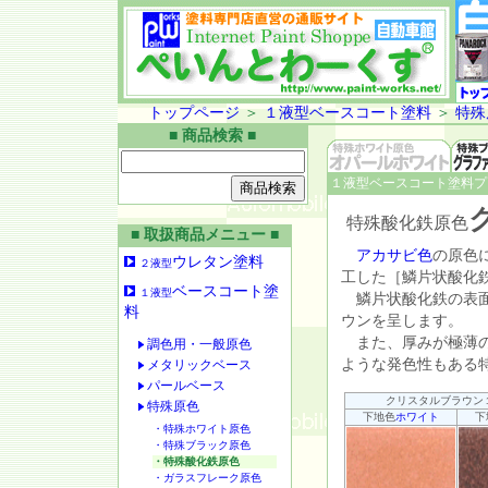
トップページ
＞
１液型ベースコート塗料
＞
特殊
■ 商品検索 ■
１液型ベースコート塗料プ
特殊酸化鉄原色
■ 取扱商品メニュー ■
アカサビ色
の原色
ウレタン塗料
２液型
工した［鱗片状酸化
ベースコート塗
１液型
鱗片状酸化鉄の表面
料
ウンを呈します。
また、厚みが極薄の
調色用・一般原色
ような発色性もある
メタリックベース
パールベース
クリスタルブラウン
特殊原色
下地色
ホワイト
下
・特殊ホワイト原色
・特殊ブラック原色
・特殊酸化鉄原色
・ガラスフレーク原色