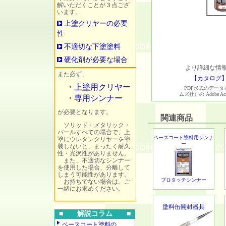
解いただくことが３点ござ
います。
上塗クリヤーの必要
性
不適切な下塗塗料
硬化剤が必要な場合
より詳細な情報
また必ず、
【カタログ
・
上塗用クリヤー
PDF形式のデータをご覧い
ムズ社）の Adobe Acr
・
専用シンナー
が必要となります。
関連商品
ソリッド・メタリック・
パールすべての場合で、上
ベースコート塗料用シンナ
塗にウレタンクリヤーを塗
ー
装しないと、まったく耐久
性・光沢性がありません。
また、不適切なシンナー
を使用した場合、分離して
しまう可能性があります。
プロタッチシンナー
お持ちでない場合は、ご
一緒にお求めください。
塗料缶開封器具
■ 解説コラム ■
ベースコート塗料の