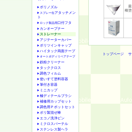
最大
ポリノズル
種塗
アタッチメン
スプレー缶
ト
口付フタ
ロック製品用
カンオープナー
ストレーナー
アジテーターカバー
ポリツインキャップ
ハイタック両面テープ
トップページ
サ
オートボディリペアテープ
鉄粉クリーナー
タッククロス
調色フィルム
使いすて塗料容器
筆付き容器
ミニカップ
極ディテールブラシ
補修用カップセット
調色用Ｐポットセット
ポリ製混ぜ棒
エコノ洗浄ビン
ミクロスパーテル
ステンレス製ヘラ