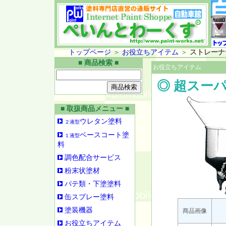
トップページ
＞
お役立ちアイテム
＞
ストレーナ
■ 商品検索 ■
お役立ちアイテム
◎ 超スー
■ 取扱商品メニュー ■
ウレタン塗料
２液型
ベースコート塗
１液型
料
調色配合サービス
粉末状塗材
パテ類・下塗塗料
缶スプレー塗料
塗装機器
商品画像
お役立ちアイテム