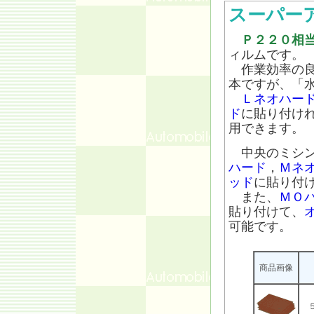
スーパー
Ｐ２２０相
ィルムです。
作業効率の良
本ですが、「
Ｌネオハー
ド
に貼り付け
用できます。
中央のミシン
ハード
，
Ｍネ
ッド
に貼り付
また、
ＭＯ
貼り付けて、
可能です。
商品画像
５