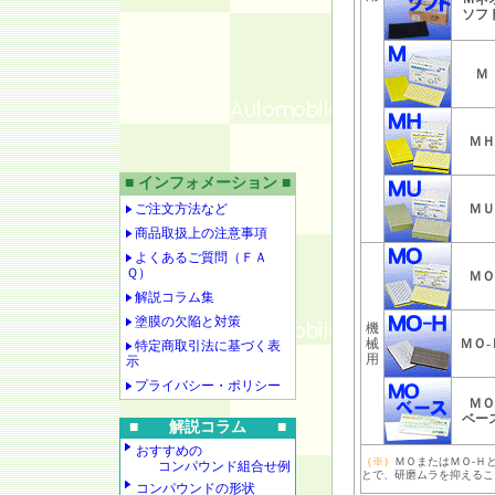
ソフ
Ｍ
ＭＨ
■ インフォメーション ■
ご注文方法など
ＭＵ
商品取扱上の注意事項
よくあるご質問（ＦＡ
Ｑ）
ＭＯ
解説コラム集
塗膜の欠陥と対策
機
械
ＭＯ-
特定商取引法に基づく表
用
示
プライバシー・ポリシー
ＭＯ
ベー
■ 解説コラム ■
おすすめの
（※）
ＭＯまたはＭＯ-Ｈ
コンパウンド組合せ例
とで、研磨ムラを抑えるこ
コンパウンドの形状