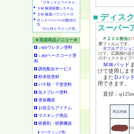
「リキッドとペースト」
３Ｍ 推奨研磨システム
３Ｍ 推奨バフシリーズ
■ ディス
サンドペーパーの取付け
方
スーパー
「のり付とマジック式」
Ｐ２２０相当
の
■ 取扱商品メニュー ■
磨フィルムです。
ウレタン塗料
２液型
ダブルアクショ
けて、広面積の足
ベースコート塗
１液型
のディスクタイプ
料
ＭＷパッド
調色配合サービス
けて使用しま
また
Ｄパッ
粉末状塗材
用できます。
パテ類・下塗塗料
缶スプレー塗料
直径：φ125
塗装機器
お役立ちアイテム
商品画像
マスキング用品
研磨剤・研磨機器
1
コーティング剤