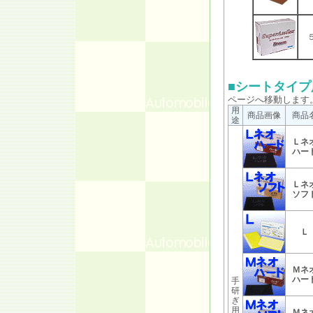
５
■シートタイプ
ページへ移動します
用
商品画像
商品
途
Ｌネ
ハー
Ｌネ
ソフ
Ｌ
Ｍネ
ハー
手
研
ぎ
用
Ｍネ