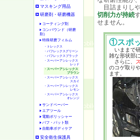
目詰まりしや
マスキング用品
切削力が持続
研磨剤・研磨機器
せません。
コーティング剤
コンパウンド（研磨
剤）
特殊研磨フィルム
①スポ
・トレックス
いままで研
・バフレックスグリーン
雑な形状部
・バフレックスブラック
・スーパーアシレックス
さらに、
レッド
のコゲ取り
・スーパーアシレックス
ます。
ブラウン
・スーパーアシレックス
スカイ
・スーパーアシレックス
レモン
・スーパーアシレックス
オレンジ
サンドペーパー
エアツール
電動ポリッシャー
バフ・パット類
自動車ボディケア
安全衛生保護具