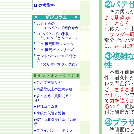
②パテ
参考資料
その柔らか
よく馴染み
■ 解説コラム ■
すことなく
おすすめの
コンパウンド組合せ例
し後の）仕
コンパウンドの形状
サンダー
「リキッドとペースト」
部分でのパ
３Ｍ 推奨研磨システム
は、
さらに
３Ｍ 推奨バフシリーズ
③複雑
サンドペーパーの取付け
方
性
「のり付とマジック式」
不織布研磨
■ インフォメーション ■
性・耐久性
ご注文方法など
レス凹凸部
ど、
さまざ
商品取扱上の注意事項
ット
し、ソ
よくあるご質問（ＦＡ
Ｑ）
で
力を強く
る
ので、軽
解説コラム集
付け研磨が
塗膜の欠陥と対策
特定商取引法に基づく表
④プラ
示
塗膜面にフ
プライバシー・ポリシー