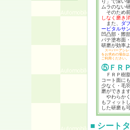
り」で深い
ムラのない
そのため前
しなく磨き
また、
ダ
ービタルサ
凹凸部・際
パテ塗布面
研磨が効率
スーパーアシレ
をお求めの場合は
ご利用ください。
⑤ＦＲ
ＦＲＰ樹脂
コート面に
少なく・毛
磨ができま
やわらかく
もフィット
した研磨も
■ シート