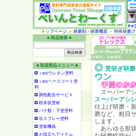
トップページ
＞
研磨剤・研磨機器
＞
特殊研磨フ
■ 商品検索 ■
研磨剤・研磨機器
■ 取扱商品メニュー ■
◎
荒研ぎ研磨
ウレタン塗料
２液型
ウン
ベースコート塗
１液型
料
スーパーアシ
調色配合サービス
スーパーアシ
粉末状塗材
仕上げ研磨・
パテ類・下塗塗料
磨など、粗目
缶スプレー塗料
します。
塗装機器
あらゆる形状
お役立ちアイテム
な研磨性能が