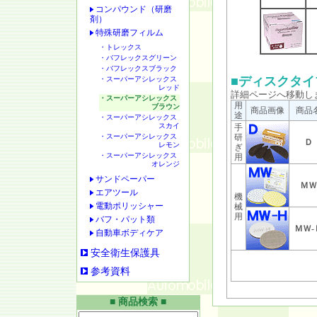
コンパウンド（研磨
剤）
１
特殊研磨フィルム
・トレックス
・バフレックスグリーン
・バフレックスブラック
■ディスクタイ
・スーパーアシレックス
レッド
詳細ページへ移動し
・スーパーアシレックス
用
ブラウン
商品画像
商品
途
・スーパーアシレックス
スカイ
手
・スーパーアシレックス
研
Ｄ
レモン
ぎ
・スーパーアシレックス
用
オレンジ
サンドペーパー
ＭＷ
エアツール
機
電動ポリッシャー
械
用
バフ・パット類
ＭＷ-
自動車ボディケア
安全衛生保護具
参考資料
■ 商品検索 ■