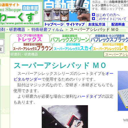
当店は、主に
自動車塗装用
レタン塗料
を中心にして展
する、通販ショップです。
はじめての方へ
このサイトについて
磨剤・研磨機器
＞
特殊研磨フィルム
＞
スーパーアシレパッド ＭＯ
研磨剤・研磨機器
スーパーアシレパッド ＭＯ
スーパーアシレックスシリーズのシートタイプを
オー
ビタルサンダー
で使用するためのパッドです。
貼付はマジック式なので、空研ぎ・水研ぎどちらでも
使用できます。
より研磨力が必要な場合に便利な
ハードタイプ
の設定
もあります。
W8