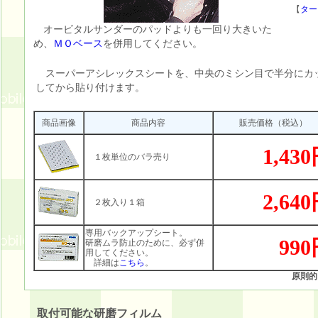
【
ター
オービタルサンダーのパッドよりも一回り大きいた
め、
ＭＯベース
を併用してください。
スーパーアシレックスシートを、中央のミシン目で半分にカ
してから貼り付けます。
商品画像
商品内容
販売価格（税込）
1,43
１枚単位のバラ売り
2,64
２枚入り１箱
専用バックアップシート。
99
研磨ムラ防止のために、必ず併
用してください。
詳細は
こちら
。
原則的
取付可能な研磨フィルム