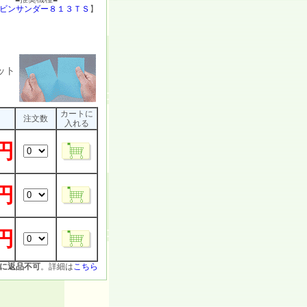
ビンサンダー８１３ＴＳ
】
ット
カートに
注文数
入れる
0円
0円
0円
に返品不可
。詳細は
こちら