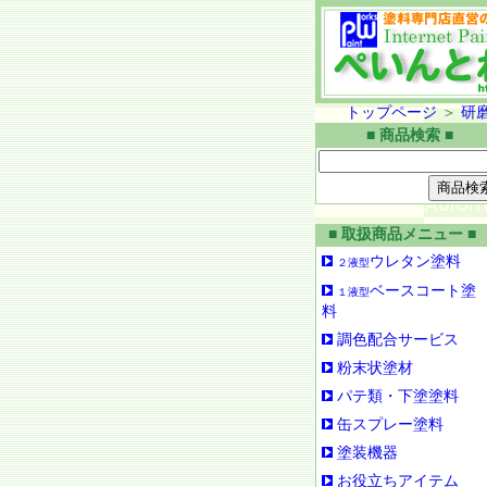
トップページ
＞
研
■ 商品検索 ■
■ 取扱商品メニュー ■
ウレタン塗料
２液型
ベースコート塗
１液型
料
調色配合サービス
粉末状塗材
パテ類・下塗塗料
缶スプレー塗料
塗装機器
お役立ちアイテム