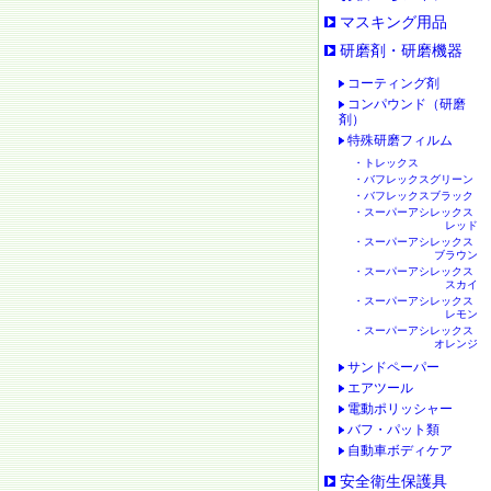
マスキング用品
研磨剤・研磨機器
コーティング剤
コンパウンド（研磨
剤）
特殊研磨フィルム
・トレックス
・バフレックスグリーン
・バフレックスブラック
・スーパーアシレックス
レッド
・スーパーアシレックス
ブラウン
・スーパーアシレックス
スカイ
・スーパーアシレックス
レモン
・スーパーアシレックス
オレンジ
サンドペーパー
エアツール
電動ポリッシャー
バフ・パット類
自動車ボディケア
安全衛生保護具