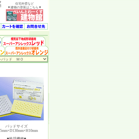
ウ
住宅外壁など
開
▼建物の塗装はこちら▼
パッドサイズ
5mm×D130mm×H10mm
■推奨機種■