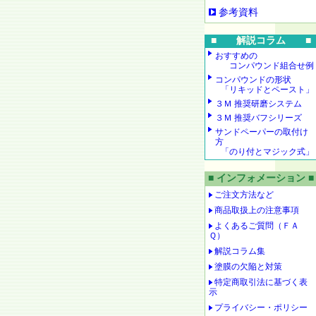
参考資料
■ 解説コラム ■
おすすめの
コンパウンド組合せ例
コンパウンドの形状
「リキッドとペースト」
３Ｍ 推奨研磨システム
３Ｍ 推奨バフシリーズ
サンドペーパーの取付け
方
「のり付とマジック式」
■ インフォメーション ■
ご注文方法など
商品取扱上の注意事項
よくあるご質問（ＦＡ
Ｑ）
解説コラム集
塗膜の欠陥と対策
特定商取引法に基づく表
示
プライバシー・ポリシー