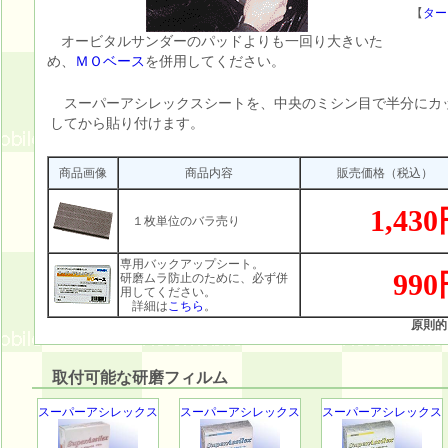
【
ター
オービタルサンダーのパッドよりも一回り大きいた
め、
ＭＯベース
を併用してください。
スーパーアシレックスシートを、中央のミシン目で半分にカ
してから貼り付けます。
商品画像
商品内容
販売価格（税込）
1,43
１枚単位のバラ売り
専用バックアップシート。
99
研磨ムラ防止のために、必ず併
用してください。
詳細は
こちら
。
原則的
取付可能な研磨フィルム
スーパーアシレックス
スーパーアシレックス
スーパーアシレックス