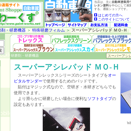
当店は、主に
自動車塗装用
レタン塗料
を中心にして展
する、通販ショップです。
はじめての方へ
このサイトについて
磨剤・研磨機器
＞
特殊研磨フィルム
＞
スーパーアシレパッド ＭＯ-Ｈ
研磨剤・研磨機器
スーパーアシレパッド ＭＯ-Ｈ
スーパーアシレックスシリーズのシートタイプを
オー
ビタルサンダー
で使用するためのパッドです。
貼付はマジック式なので、空研ぎ・水研ぎどちらでも
使用できます。
より滑らかに研磨したい場合に便利な
ソフトタイプ
の
設定もあります。
W