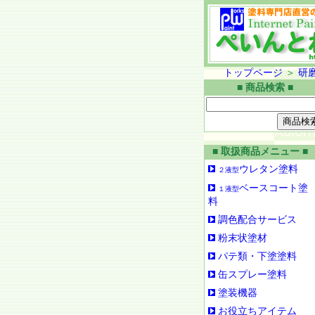
トップページ
＞
研
■ 商品検索 ■
■ 取扱商品メニュー ■
ウレタン塗料
２液型
ベースコート塗
１液型
料
調色配合サービス
粉末状塗材
パテ類・下塗塗料
缶スプレー塗料
塗装機器
お役立ちアイテム