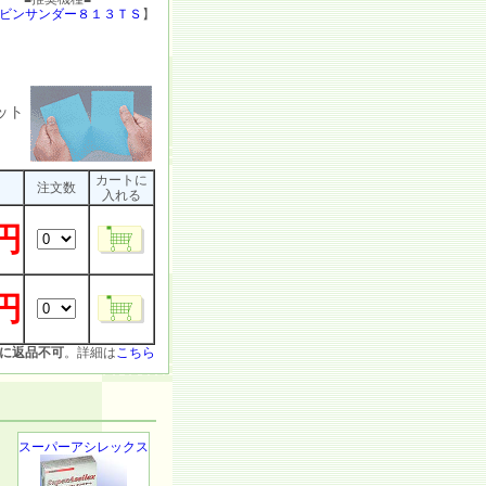
ビンサンダー８１３ＴＳ
】
ット
カートに
注文数
入れる
0円
0円
に返品不可
。詳細は
こちら
スーパーアシレックス