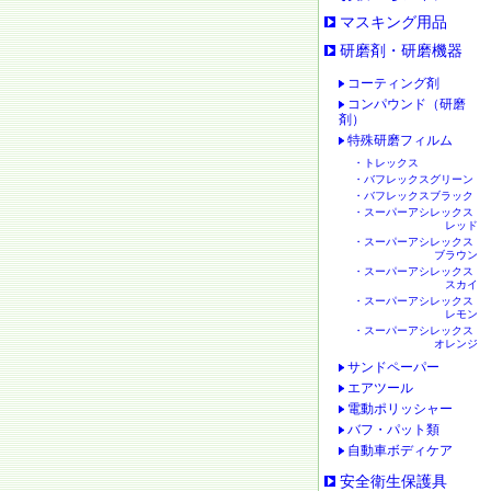
マスキング用品
研磨剤・研磨機器
コーティング剤
コンパウンド（研磨
剤）
特殊研磨フィルム
・トレックス
・バフレックスグリーン
・バフレックスブラック
・スーパーアシレックス
レッド
・スーパーアシレックス
ブラウン
・スーパーアシレックス
スカイ
・スーパーアシレックス
レモン
・スーパーアシレックス
オレンジ
サンドペーパー
エアツール
電動ポリッシャー
バフ・パット類
自動車ボディケア
安全衛生保護具