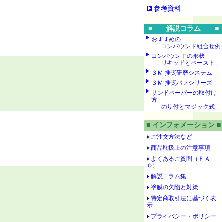
参考資料
■ 解説コラム ■
おすすめの
コンパウンド組合せ例
コンパウンドの形状
「リキッドとペースト」
３Ｍ 推奨研磨システム
３Ｍ 推奨バフシリーズ
サンドペーパーの取付け
方
「のり付とマジック式」
■ インフォメーション ■
ご注文方法など
商品取扱上の注意事項
よくあるご質問（ＦＡ
Ｑ）
解説コラム集
塗膜の欠陥と対策
特定商取引法に基づく表
示
プライバシー・ポリシー