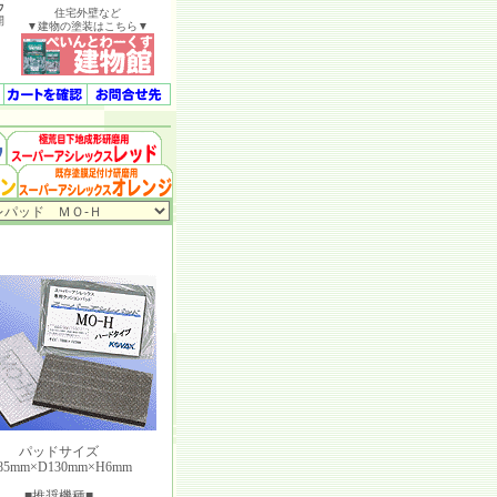
ウ
住宅外壁など
開
▼建物の塗装はこちら▼
パッドサイズ
85mm×D130mm×H6mm
■推奨機種■