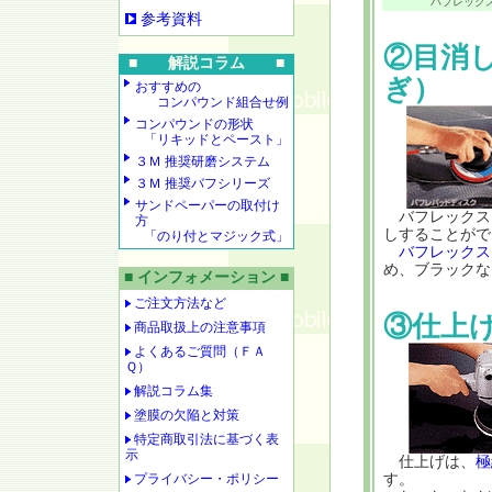
バフレック
参考資料
②目消
■ 解説コラム ■
ぎ）
おすすめの
コンパウンド組合せ例
コンパウンドの形状
「リキッドとペースト」
３Ｍ 推奨研磨システム
３Ｍ 推奨バフシリーズ
サンドペーパーの取付け
バフレックス
方
しすることがで
「のり付とマジック式」
バフレックス
め、ブラックな
■ インフォメーション ■
ご注文方法など
③仕上
商品取扱上の注意事項
よくあるご質問（ＦＡ
Ｑ）
解説コラム集
塗膜の欠陥と対策
特定商取引法に基づく表
示
仕上げは、
極
プライバシー・ポリシー
す。