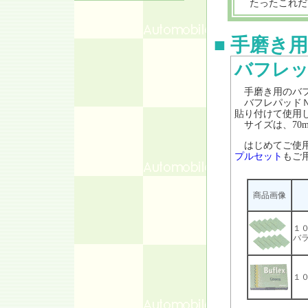
たったこれだ
■ 手磨き用
バフレ
手磨き用のバフ
バフレパッドＮ
貼り付けて使用
サイズは、70mm
はじめてご使用
プルセット
もご
商品画像
１
バ
１