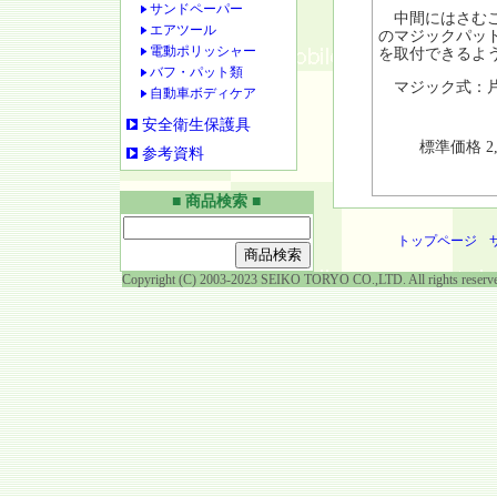
サンドペーパー
中間にはさむこと
エアツール
のマジックパッ
電動ポリッシャー
を取付できるよ
バフ・パット類
マジック式：片面φ
自動車ボディケア
安全衛生保護具
標準価格 2
参考資料
■ 商品検索 ■
トップページ
Copyright (C) 2003-2023 SEIKO TORYO CO.,LTD. All rights reserv