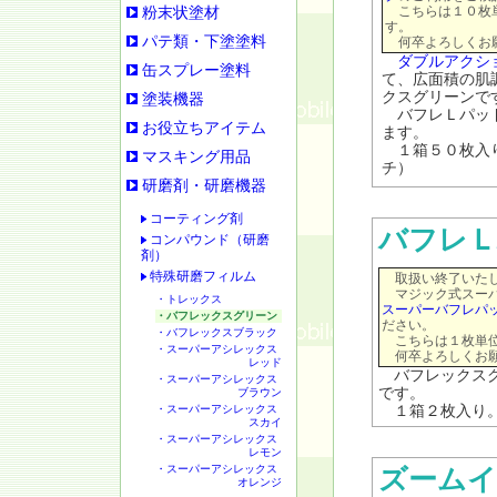
こちらは１０枚単
粉末状塗材
す。
パテ類・下塗塗料
何卒よろしくお
ダブルアクシ
缶スプレー塗料
て、広面積の肌
クスグリーンで
塗装機器
バフレＬパッド
お役立ちアイテム
ます。
１箱５０枚入り
マスキング用品
チ）
研磨剤・研磨機器
コーティング剤
バフレ
コンパウンド（研磨
剤）
特殊研磨フィルム
取扱い終了いたし
マジック式スーパ
・トレックス
スーパーバフレパ
・バフレックスグリーン
ださい。
・バフレックスブラック
こちらは１枚単位
・スーパーアシレックス
何卒よろしくお願
レッド
バフレックスグ
・スーパーアシレックス
です。
ブラウン
・スーパーアシレックス
１箱２枚入り。 
スカイ
・スーパーアシレックス
レモン
・スーパーアシレックス
ズームイ
オレンジ