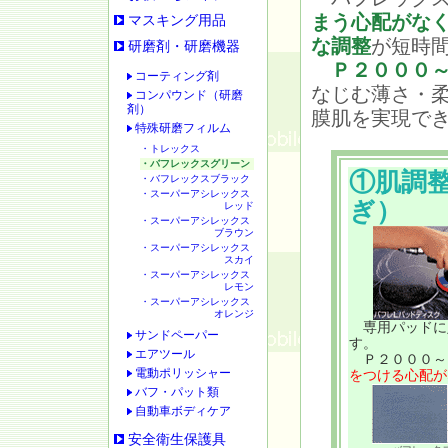
まう心配がな
マスキング用品
な調整
が短時
研磨剤・研磨機器
Ｐ２０００
コーティング剤
なじむ薄さ・
コンパウンド（研磨
剤）
膜肌を実現で
特殊研磨フィルム
・トレックス
・バフレックスグリーン
①肌調
・バフレックスブラック
・スーパーアシレックス
ぎ）
レッド
・スーパーアシレックス
ブラウン
・スーパーアシレックス
スカイ
・スーパーアシレックス
レモン
・スーパーアシレックス
オレンジ
専用パッドに
サンドペーパー
す。
エアツール
Ｐ２０００～
電動ポリッシャー
をつける心配が
バフ・パット類
自動車ボディケア
安全衛生保護具