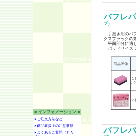
バフレパ
プ）
手磨き用のバフ
クスブラックの
平面部分に適し
パッドサイズ：W6
商品画像
１
バ
２
■ インフォメーション ■
ご注文方法など
商品取扱上の注意事項
バフレパ
よくあるご質問（ＦＡ