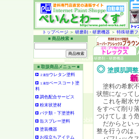
トップページ
＞
研磨剤・研磨機器
＞
特殊研磨フ
■ 商品検索 ■
研磨剤・研磨機器
■ 取扱商品メニュー ■
◎
塗膜肌調整
ウレタン塗料
２液型
ベースコート塗
１液型
塗料の希釈不
料
状態になって
調色配合サービス
これを耐水サ
粉末状塗材
をすべて削り
パテ類・下塗塗料
つけてしまう
缶スプレー塗料
だからといっ
塗装機器
整を行うのは
お役立ちアイテム
バフレックス