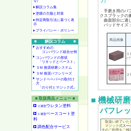
Ｑ）
プ）
解説コラム集
手磨き用のバフ
塗膜の欠陥と対策
クスブラックの
特定商取引法に基づく表
曲面部分に適し
示
パッドサイズ：W6
プライバシー・ポリシー
商品画像
■ 解説コラム ■
おすすめの
コンパウンド組合せ例
１
コンパウンドの形状
バ
「リキッドとペースト」
３Ｍ 推奨研磨システム
３Ｍ 推奨バフシリーズ
２
サンドペーパーの取付け
方
「のり付とマジック式」
■ 機械研
■ 取扱商品メニュー ■
ウレタン塗料
２液型
バフレ
ベースコート塗
１液型
料
取扱い終了いた
マジック式
スー
調色配合サービス
ク
のご利用をご検