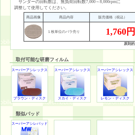
サンダーの回転数は、無負荷回転数7,000～8,000rpmに
調整して使用してください。
商品画像
商品内容
販売価格（税込）
1,760
１枚単位のバラ売り
原則的
取付可能な研磨フィルム
スーパーアシレックス
スーパーアシレックス
スーパーアシレックス
ブラウン・ディスク
スカイ・ディスク
レモン・ディスク
類似パッド
スーパーアシレパッド