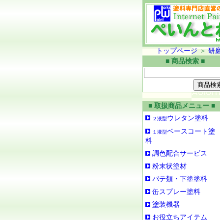
トップページ
＞
研
■ 商品検索 ■
■ 取扱商品メニュー ■
ウレタン塗料
２液型
ベースコート塗
１液型
料
調色配合サービス
粉末状塗材
パテ類・下塗塗料
缶スプレー塗料
塗装機器
お役立ちアイテム