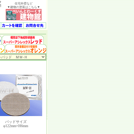
ウ
住宅外壁など
開
▼建物の塗装はこちら▼
パッドサイズ
φ122mm×H6mm