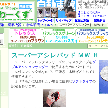
当店は、主に
自動車塗装用
レタン塗料
を中心にして展
する、通販ショップです。
はじめての方へ
このサイトについて
磨剤・研磨機器
＞
特殊研磨フィルム
＞
スーパーアシレパッド ＭＷ-Ｈ
研磨剤・研磨機器
スーパーアシレパッド ＭＷ-Ｈ
スーパーアシレックスシリーズのディスクタイプを
ダ
ブルアクションサンダー
で使用するためのパッドです。
貼付はマジック式なので、空研ぎ・水研ぎどちらでも
使用できます。
より滑らかに研磨したい場合に便利な
ソフトタイプ
の
設定もあります。