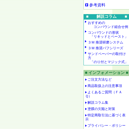
参考資料
■ 解説コラム ■
おすすめの
コンパウンド組合せ例
コンパウンドの形状
「リキッドとペースト」
３Ｍ 推奨研磨システム
３Ｍ 推奨バフシリーズ
サンドペーパーの取付け
方
「のり付とマジック式」
■ インフォメーション ■
ご注文方法など
商品取扱上の注意事項
よくあるご質問（ＦＡ
Ｑ）
解説コラム集
塗膜の欠陥と対策
特定商取引法に基づく表
示
プライバシー・ポリシー