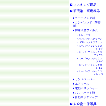
マスキング用品
研磨剤・研磨機器
コーティング剤
コンパウンド（研磨
剤）
特殊研磨フィルム
・トレックス
・バフレックスグリーン
・バフレックスブラック
・スーパーアシレックス
レッド
・スーパーアシレックス
ブラウン
・スーパーアシレックス
スカイ
・スーパーアシレックス
レモン
・スーパーアシレックス
オレンジ
サンドペーパー
エアツール
電動ポリッシャー
バフ・パット類
自動車ボディケア
安全衛生保護具