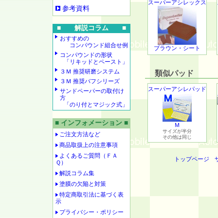
スーパーアシレックス
参考資料
■ 解説コラム ■
おすすめの
コンパウンド組合せ例
ブラウン・シート
コンパウンドの形状
「リキッドとペースト」
３Ｍ 推奨研磨システム
類似パッド
３Ｍ 推奨バフシリーズ
スーパーアシレパッド
サンドペーパーの取付け
方
「のり付とマジック式」
■ インフォメーション ■
Ｍ
サイズが半分
ご注文方法など
その他は同じ
商品取扱上の注意事項
よくあるご質問（ＦＡ
トップページ
Ｑ）
解説コラム集
塗膜の欠陥と対策
特定商取引法に基づく表
示
プライバシー・ポリシー