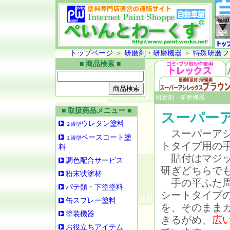
トップページ
＞
研磨剤・研磨機器
＞
特殊研磨フ
■ 商品検索 ■
研磨剤・研磨機器
■ 取扱商品メニュー ■
スーパーア
ウレタン塗料
２液型
スーパーアシ
ベースコート塗
１液型
トタイプ用の
料
貼付はマジッ
調色配合サービス
研ぎどちらで
粉末状塗材
手の平ふた周
パテ類・下塗塗料
シートタイプ
缶スプレー塗料
を、そのまま
塗装機器
きるがめ、
広
お役立ちアイテム