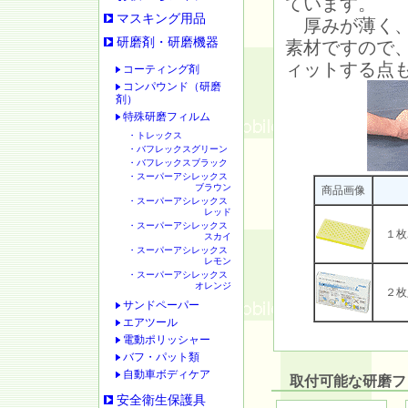
ています。
マスキング用品
厚みが薄く、
研磨剤・研磨機器
素材ですので
ィットする点
コーティング剤
コンパウンド（研磨
剤）
特殊研磨フィルム
・トレックス
・バフレックスグリーン
・バフレックスブラック
・スーパーアシレックス
ブラウン
商品画像
・スーパーアシレックス
レッド
・スーパーアシレックス
１枚
スカイ
・スーパーアシレックス
レモン
・スーパーアシレックス
オレンジ
２枚
サンドペーパー
エアツール
電動ポリッシャー
バフ・パット類
自動車ボディケア
取付可能な研磨フ
安全衛生保護具