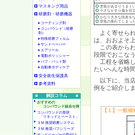
マスキング用品
◎
塗装があまりうまく
◎
小さなかすり傷を目
研磨剤・研磨機器
◎
かなり大きな段差を
◎
塗装の垂れてしまっ
コーティング剤
コンパウンド（研磨
よく寄せられ
剤）
特殊研磨フィルム
は、おおよそ
サンドペーパー
この表からわ
エアツール
段階でおこな
電動ポリッシャー
工程を省略し
バフ・パット類
自動車ボディケア
たいへんな時
安全衛生保護具
以下に、当店
参考資料
例をご紹介し
■ 解説コラム ■
おすすめの
コンパウンド組合せ例
【１】一般補
コンパウンドの形状
「リキッドとペースト」
３Ｍ 推奨研磨システム
３Ｍ 推奨バフシリーズ
サンドペーパーの取付け