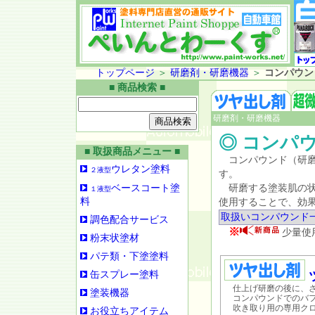
トップページ
＞
研磨剤・研磨機器
＞
コンパウン
■ 商品検索 ■
研磨剤・研磨機器
◎ コンパ
■ 取扱商品メニュー ■
コンパウンド（研磨
ウレタン塗料
２液型
す。
ベースコート塗
研磨する塗装肌の状
１液型
料
使用することで、効
取扱いコンパウンド
調色配合サービス
※
少量使
粉末状塗材
パテ類・下塗塗料
缶スプレー塗料
仕上げ研磨の後に、さ
塗装機器
コンパウンドでのバフ
吹き取り用の専用クロ
お役立ちアイテム