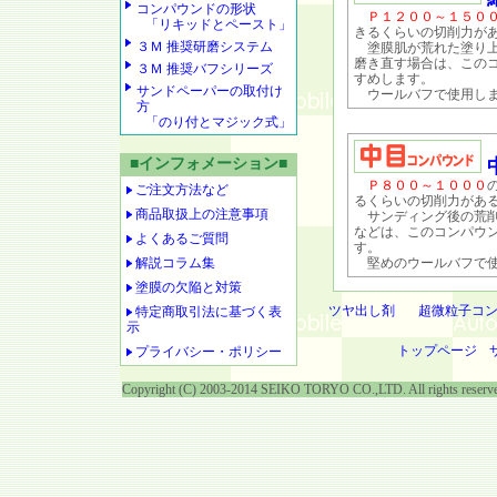
コンパウンドの形状
Ｐ１２００～１５０
「リキッドとペースト」
きるくらいの切削力が
３Ｍ 推奨研磨システム
塗膜肌が荒れた塗り上
磨き直す場合は、この
３Ｍ 推奨バフシリーズ
すめします。
サンドペーパーの取付け
ウールバフで使用し
方
「のり付とマジック式」
■インフォメーション■
Ｐ８００～１０００
ご注文方法など
るくらいの切削力があ
商品取扱上の注意事項
サンディング後の荒削
などは、このコンパウ
よくあるご質問
す。
解説コラム集
堅めのウールバフで使
塗膜の欠陥と対策
ツヤ出し剤
超微粒子コ
特定商取引法に基づく表
示
トップページ
プライバシー・ポリシー
Copyright (C) 2003-2014 SEIKO TORYO CO.,LTD. All rights reserv