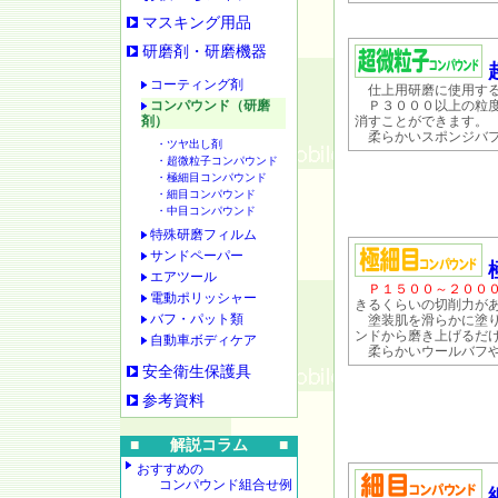
マスキング用品
研磨剤・研磨機器
コーティング剤
仕上用研磨に使用する
コンパウンド（研磨
Ｐ３０００以上の粒度
剤）
消すことができます。
柔らかいスポンジバフ
・ツヤ出し剤
・超微粒子コンパウンド
・極細目コンパウンド
・細目コンパウンド
・中目コンパウンド
特殊研磨フィルム
サンドペーパー
エアツール
Ｐ１５００～２００
電動ポリッシャー
きるくらいの切削力が
バフ・パット類
塗装肌を滑らかに塗り
ンドから磨き上げるだ
自動車ボディケア
柔らかいウールバフや
安全衛生保護具
参考資料
■ 解説コラム ■
おすすめの
コンパウンド組合せ例