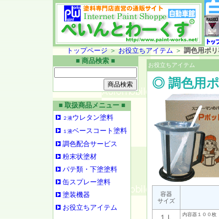
トップページ
＞
お役立ちアイテム
＞
調色用ポリ
■ 商品検索 ■
お役立ちアイテム
◎ 調色用
■ 取扱商品メニュー ■
ウレタン塗料
２液
ベースコート塗料
１液
調色配合サービス
粉末状塗材
パテ類・下塗塗料
缶スプレー塗料
容器
塗装機器
サイズ
お役立ちアイテム
内容器１００枚 
１Ｌ