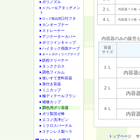
ポリノズル
アタッチメン
スプレー缶
２Ｌ
内容器７０枚 
ト
口付フタ
ロック製品用
４Ｌ
内容器３０枚 
カンオープナー
ストレーナー
アジテーターカバー
内容器のみの販売も
ポリツインキャップ
容器
ハイタック両面テープ
サイズ
オートボディリペアテープ
鉄粉クリーナー
タッククロス
１Ｌ
調色フィルム
内容器
使いすて塗料容器
筆付き容器
２Ｌ
ミニカップ
内容
極ディテールブラシ
補修カップ
調色用ポリ容器
４Ｌ
内容
ポリ製混ぜ棒
エコノ洗浄ビン
ミクロスパーテル
ステンレス製ヘラ
トップページ
サ