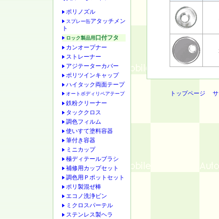
ポリノズル
コ
アタッチメン
スプレー缶
ト
口付フタ
ロック製品用
カンオープナー
ガ
ストレーナー
アジテーターカバー
ポリツインキャップ
ハイタック両面テープ
トップページ
サ
オートボディリペアテープ
鉄粉クリーナー
タッククロス
調色フィルム
使いすて塗料容器
筆付き容器
ミニカップ
極ディテールブラシ
補修用カップセット
調色用Ｐポットセット
ポリ製混ぜ棒
エコノ洗浄ビン
ミクロスパーテル
ステンレス製ヘラ