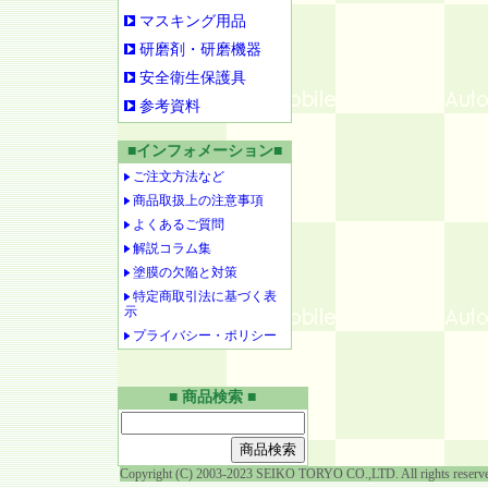
マスキング用品
研磨剤・研磨機器
安全衛生保護具
参考資料
■インフォメーション■
ご注文方法など
商品取扱上の注意事項
よくあるご質問
解説コラム集
塗膜の欠陥と対策
特定商取引法に基づく表
示
プライバシー・ポリシー
■ 商品検索 ■
Copyright (C) 2003-2023 SEIKO TORYO CO.,LTD. All rights reserv