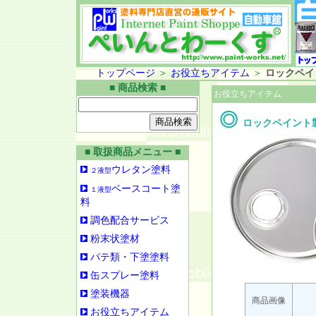
トップページ
＞
お役立ちアイテム
＞
ロックペイ
■ 商品検索 ■
お役立ちアイテム
◎
ロックペイント
■ 取扱商品メニュー ■
ウレタン塗料
２液型
ベースコート塗
１液型
料
調色配合サービス
粉末状塗材
パテ類・下塗塗料
缶スプレー塗料
塗装機器
商品画像
お役立ちアイテム