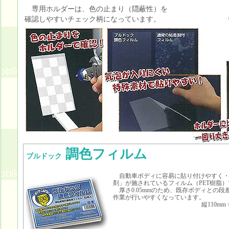
専用ホルダーは、色の止まり（隠蔽性）を
確認しやすいチェック柄になっています。
調色フィルム
ブルドック
自動車ボディに容易に貼り付けやすく・
剤」が施されているフィルム（PET樹脂）
厚さ0.05mmのため、既存ボディとの段
作業が行いやすくなっています。
縦110mm 