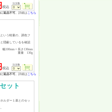
円
注文数
税込
的に返品不可
。詳細は
こちら
gという軽量の、調色フ
と隠蔽しているを確認
。
幅100mm × 長さ130mm
重量 130g
円
注文数
税込
的に返品不可
。詳細は
こちら
セット
ホルダー１基とのセッ
。