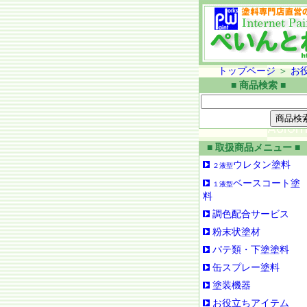
トップページ
＞
お
■ 商品検索 ■
■ 取扱商品メニュー ■
ウレタン塗料
２液型
ベースコート塗
１液型
料
調色配合サービス
粉末状塗材
パテ類・下塗塗料
缶スプレー塗料
塗装機器
お役立ちアイテム