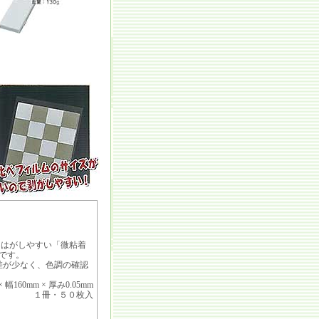
はがしやすい「微粘着
です。
差が少なく、色調の確認
× 幅160mm × 厚み0.05mm
１冊・５０枚入