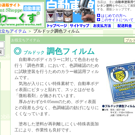
当店は、主に
自動車塗装用
レタン塗料
を中心にして展
する、通販ショップです。
はじめての方へ
このサイトについて
役立ちアイテム
＞
ブルドック調色フィルム
お役立ちアイテム
◎
調色フィルム
ブルドック
自動車のボディカラーに対して色合わせを
行う「調色作業」において、色調確認のため
に試験塗装を行うためのカラー確認用フィル
ムです。
気泡が入りにくい特殊素材で、自動車ボデ
ィ表面にピタッと貼れて、スッとはがせる
「微粘着剤」が施されています。
厚みがわずか0.05mmのため、ボディ表面
との段差も少なく、色調確認の妨げになりに
くくなっています。
塗布した塗料が再剥離しにくい特殊表面加
工により、作業性も良好です。