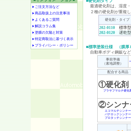
■硬化剤タイプ
最適硬化剤は、湿度・
ご注文方法など
２種の硬化剤が重複し
商品取扱上の注意事項
よくあるご質問
硬化剤・タイプ
解説コラム集
202-0110
標準
塗膜の欠陥と対策
202-0120
遅乾
特定商取法に基づく表示
プライバシー・ポリシー
■
標準塗装仕様 （膜厚
自動車ボディ鋼鈑など
事前準備
（素地調整）
配合する商品
①硬化剤
プラサフマルチ硬化
②シンナ
エコマルチシンナー
パナロックシンナー
プロタッチシンナー