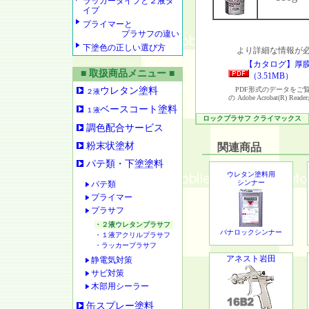
ラッカータイプと２液タ
イプ
プライマーと
プラサフの違い
下塗色の正しい選び方
より詳細な情報が必
【カタログ】厚
■ 取扱商品メニュー ■
（3.51MB）
ウレタン塗料
PDF形式のデータをご覧いただく
２液
の Adobe Acrobat(R) R
ベースコート塗料
１液
ロックプラサフ クライマックス
調色配合サービス
粉末状塗材
関連商品
パテ類・下塗塗料
ウレタン塗料用
シンナー
パテ類
プライマー
プラサフ
・２液ウレタンプラサフ
パナロックシンナー
・１液アクリルプラサフ
・ラッカープラサフ
アネスト岩田
静電気対策
サビ対策
木部用シーラー
缶スプレー塗料