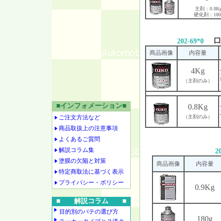
主剤：0.8K
硬化剤：180
ロ
202-69*0
商品画像
内容量
4Kg
（主剤のみ）
■インフォメーション■
0.8Kg
ご注文方法など
（主剤のみ）
商品取扱上の注意事項
よくあるご質問
解説コラム集
2
塗膜の欠陥と対策
商品画像
内容量
特定商取法に基づく表示
プライバシー・ポリシー
0.9Kg
■ 解説コラム ■
目的別のパテの選び方
180g