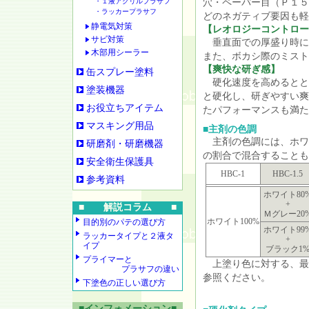
・１液アクリルプラサフ
穴・ペーパー目（Ｐ１５
・ラッカープラサフ
どのネガティブ要因も軽
静電気対策
【レオロジーコントロー
サビ対策
垂直面での厚盛り時に
木部用シーラー
また、ボカシ際のミスト
【爽快な研ぎ感】
缶スプレー塗料
硬化速度を高めるとと
塗装機器
と硬化し、研ぎやすい爽
お役立ちアイテム
たパフォーマンスも満た
マスキング用品
■主剤の色調
主剤の色調には、ホワ
研磨剤・研磨機器
の割合で混合することも
安全衛生保護具
HBC-1
HBC-1.5
参考資料
ホワイト80
+
■ 解説コラム ■
Ｍグレー20
ホワイト100%
目的別のパテの選び方
ホワイト99
ラッカータイプと２液タ
+
イプ
ブラック1
プライマーと
上塗り色に対する、最
プラサフの違い
参照ください。
下塗色の正しい選び方
■インフォメーション■