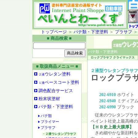
トップページ
＞
パテ類・下塗塗料
＞
プラサフ
■ 商品検索 ■
パテ類・下塗塗料
ロックプラサフ クライマックス
■ 取扱商品メニュー ■
２液型ウレタンプラサ
ウレタン塗料
２液
ロックプラサ
ベースコート塗料
１液
調色配合サービス
202-6910
ホワイト
粉末状塗材
202-6940
ミディアム
パテ類・下塗塗料
202-6990
ブラック
従来のウレタンプラサ
パテ類
ペイント社史上最高峰の
プライマー
【ＨＢ史上最大膜厚】
プラサフ
きめ細やかな新顔料を
・２液ウレタンプラサフ