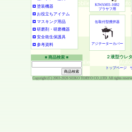
KIWAMI1-16B2
塗装機器
プラサフ用
お役立ちアイテム
マスキング用品
缶取付型攪拌器
研磨剤・研磨機器
安全衛生保護具
アジテーターカバー
参考資料
２液型ウレ
■ 商品検索 ■
トップページ
Copyright (C) 2003-2026 SEIKO TORYO CO.,LTD. All rights reserv