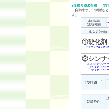
■
厚盛り塗装仕様 （膜
自動車ボディ鋼鈑など
す。
事前準備
（素地調整）
配合する商品
①硬化剤
プラサフマルチ硬化
②シンナ
エコマルチシンナー
パナロックシンナー
プロタッチシンナー
※１
可使時間
乾燥条件