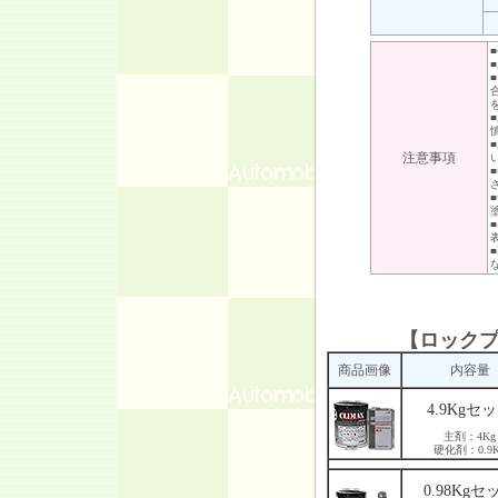
注意事項
■
【ロックプ
商品画像
内容量
4.9Kgセ
主剤：4Kg
硬化剤：0.9K
0.98Kgセ