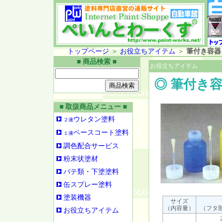
トップページ
＞
お役立ちアイテム
＞
筆付き容器
■ 商品検索 ■
お役立ちアイテム
◎ 筆付き
■ 取扱商品メニュー ■
ウレタン塗料
２液
ベースコート塗料
１液
調色配合サービス
粉末状塗材
パテ類・下塗塗料
缶スプレー塗料
塗装機器
サイズ
（内容量）
（フタ部
お役立ちアイテム