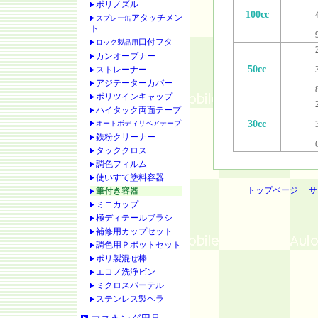
ポリノズル
100cc
アタッチメン
スプレー缶
ト
口付フタ
ロック製品用
カンオープナー
50cc
ストレーナー
アジテーターカバー
ポリツインキャップ
ハイタック両面テープ
30cc
オートボディリペアテープ
鉄粉クリーナー
タッククロス
調色フィルム
使いすて塗料容器
トップページ
サ
筆付き容器
ミニカップ
極ディテールブラシ
補修用カップセット
調色用Ｐポットセット
ポリ製混ぜ棒
エコノ洗浄ビン
ミクロスパーテル
ステンレス製ヘラ