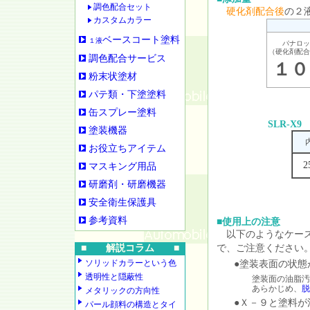
調色配合セット
硬化剤配合後
の２
カスタムカラー
ベースコート塗料
１液
パナロッ
（硬化剤配合
調色配合サービス
１０
粉末状塗材
パテ類・下塗塗料
缶スプレー塗料
SLR-X9
塗装機器
お役立ちアイテム
2
マスキング用品
研磨剤・研磨機器
安全衛生保護具
参考資料
■使用上の注意
以下のようなケース
■ 解説コラム ■
で、ご注意ください
ソリッドカラーという色
●塗装表面の状態
透明性と隠蔽性
塗装面の油脂汚
あらかじめ、
脱
メタリックの方向性
●Ｘ－９と塗料が
パール顔料の構造とタイ