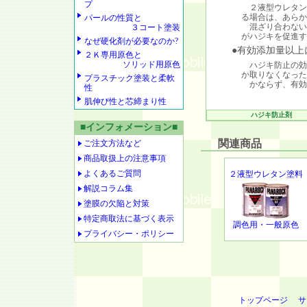
プ
２液型ウレタン
る場合は、あらか
パールの性質と
混ざり合わない
３コート塗装
がハジキを促進す
なぜ硬化剤が必要なのか?
●有効添加量以上
２Ｋ専用原色と
ソリッド用原色
ハジキ防止の効
か取りなくなった
プラスチック塗装と柔軟
かならず、有効
性
肌伸び性と芯締まり性
ハジキ防止剤
■インフォメーション■
関連商品
ご注文方法など
商品取扱上の注意事項
よくあるご質問
２液型ウレタン塗料
解説コラム集
塗膜の欠陥と対策
特定商取法に基づく表示
調色用・一般原色
プライバシー・ポリシー
トップページ
サ