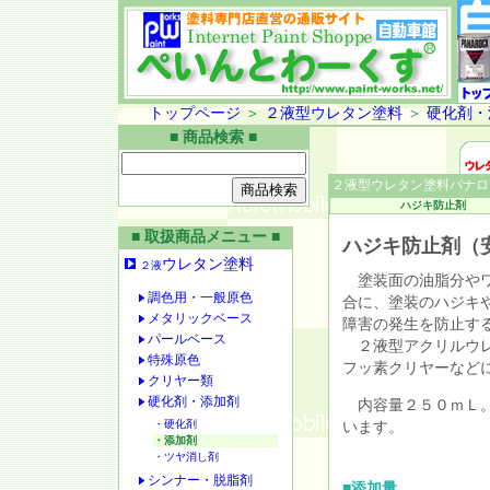
トップページ
＞
２液型ウレタン塗料
＞
硬化剤・
■ 商品検索 ■
２液型ウレタン塗料パナロ
ハジキ防止剤
■ 取扱商品メニュー ■
ハジキ防止剤（
ウレタン塗料
２液
塗装面の油脂分やワ
調色用・一般原色
合に、塗装のハジキ
メタリックベース
障害の発生を防止す
パールベース
２液型アクリルウレ
特殊原色
フッ素クリヤーなど
クリヤー類
硬化剤・添加剤
内容量２５０ｍＬ。
・硬化剤
います。
・添加剤
・ツヤ消し剤
シンナー・脱脂剤
■添加量