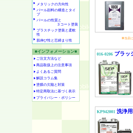
メタリックの方向性
パール顔料の構造とタイ
プ
パールの性質と
３コート塗装
プラスチック塗装と柔軟
性
※
当店
肌伸び性と芯締まり性
■インフォメーション■
ブラッ
016-0206
ご注文方法など
商品取扱上の注意事項
よくあるご質問
解説コラム集
塗膜の欠陥と対策
特定商取法に基づく表示
プライバシー・ポリシー
洗浄用
KP942001