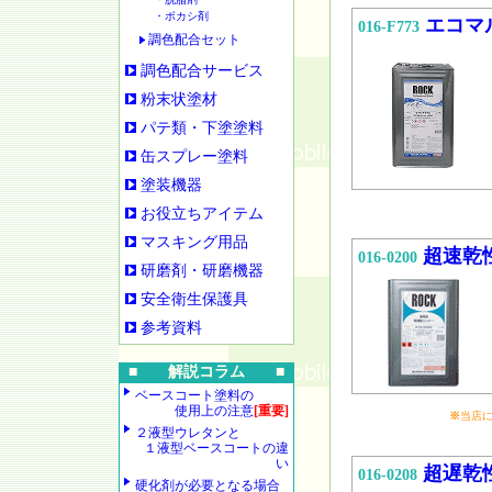
・ボカシ剤
エコマ
016-F773
調色配合セット
調色配合サービス
粉末状塗材
パテ類・下塗塗料
缶スプレー塗料
塗装機器
お役立ちアイテム
マスキング用品
超速乾
016-0200
研磨剤・研磨機器
安全衛生保護具
参考資料
■ 解説コラム ■
ベースコート塗料の
使用上の注意
[重要]
※
当店
２液型ウレタンと
１液型ベースコートの違
い
超遅乾
016-0208
硬化剤が必要となる場合