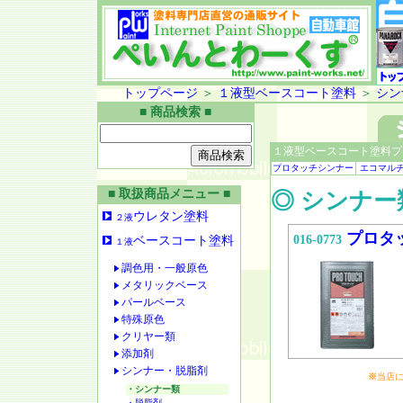
トップページ
＞
１液型ベースコート塗料
＞
シン
■ 商品検索 ■
１液型ベースコート塗料プ
プロタッチシンナー
エコマル
■ 取扱商品メニュー ■
◎ シンナー
ウレタン塗料
２液
プロタ
016-0773
ベースコート塗料
１液
調色用・一般原色
メタリックベース
パールベース
特殊原色
クリヤー類
添加剤
シンナー・脱脂剤
※
当店
・シンナー類
・脱脂剤