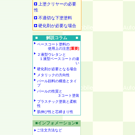
上塗クリヤーの必要
性
不適切な下塗塗料
硬化剤が必要な場合
■ 解説コラム ■
ベースコート塗料の
使用上の注意
[重要]
２液型ウレタンと
１液型ベースコートの違
い
硬化剤が必要となる場合
メタリックの方向性
パール顔料の構造とタイ
プ
パールの性質と
３コート塗装
プラスチック塗装と柔軟
性
肌伸び性と芯締まり性
■インフォメーション■
ご注文方法など