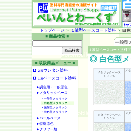
トップページ
＞
１液型ベースコート塗料
＞
白色
■ 商品検索 ■
１液型ベースコート塗料プ
◎ 白色型
■ 取扱商品メニュー ■
ウレタン塗料
２液
メタ
メタリックベース
１００％
ベースコート塗料
１液
調色用・一般原色
メタリックベース
・一般型メタリック
・白色型メタリック
・光輝型メタリック
・着色型メタリック
メタ
メタリックベース
パールベース
１００％
特殊原色
クリヤー類