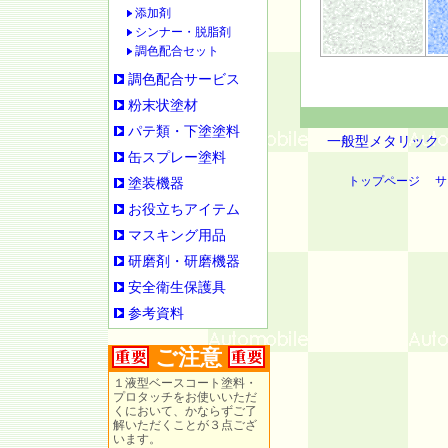
添加剤
シンナー・脱脂剤
調色配合セット
調色配合サービス
粉末状塗材
パテ類・下塗塗料
一般型メタリック
缶スプレー塗料
トップページ
サ
塗装機器
お役立ちアイテム
マスキング用品
研磨剤・研磨機器
安全衛生保護具
参考資料
ご注意
１液型ベースコート塗料・
プロタッチをお使いいただ
くにおいて、かならずご了
解いただくことが３点ござ
います。