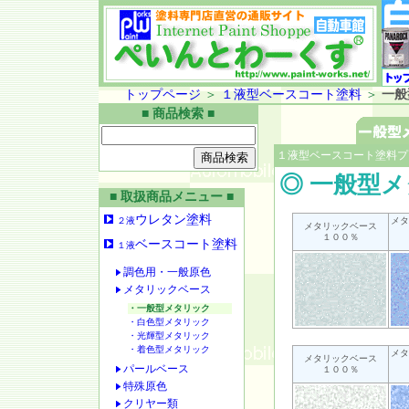
トップページ
＞
１液型ベースコート塗料
＞
一般
■ 商品検索 ■
１液型ベースコート塗料プ
◎ 一般型
■ 取扱商品メニュー ■
ウレタン塗料
２液
メタ
メタリックベース
１００％
ベースコート塗料
１液
調色用・一般原色
メタリックベース
・一般型メタリック
・白色型メタリック
・光輝型メタリック
・着色型メタリック
メタ
メタリックベース
パールベース
１００％
特殊原色
クリヤー類