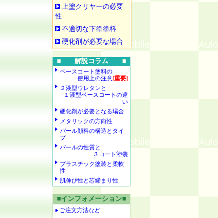
上塗クリヤーの必要
性
不適切な下塗塗料
硬化剤が必要な場合
■ 解説コラム ■
ベースコート塗料の
使用上の注意
[重要]
２液型ウレタンと
１液型ベースコートの違
い
硬化剤が必要となる場合
メタリックの方向性
パール顔料の構造とタイ
プ
パールの性質と
３コート塗装
プラスチック塗装と柔軟
性
肌伸び性と芯締まり性
■インフォメーション■
ご注文方法など