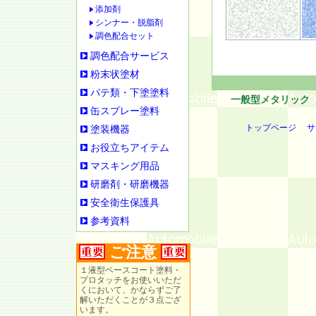
添加剤
シンナー・脱脂剤
調色配合セット
調色配合サービス
粉末状塗材
パテ類・下塗塗料
一般型メタリック
缶スプレー塗料
トップページ
サ
塗装機器
お役立ちアイテム
マスキング用品
研磨剤・研磨機器
安全衛生保護具
参考資料
ご注意
１液型ベースコート塗料・
プロタッチをお使いいただ
くにおいて、かならずご了
解いただくことが３点ござ
います。