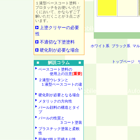
１液型ベースコート塗料・
プロタッチをお使いいただ
くにおいて、かならずご了
解いただくことが３点ござ
います。
上塗クリヤーの必要
性
不適切な下塗塗料
ホワイト系
ブラック系
マル
硬化剤が必要な場合
トップページ
■ 解説コラム ■
ベースコート塗料の
使用上の注意
[重要]
２液型ウレタンと
１液型ベースコートの違
い
硬化剤が必要となる場合
メタリックの方向性
パール顔料の構造とタイ
プ
パールの性質と
３コート塗装
プラスチック塗装と柔軟
性
肌伸び性と芯締まり性