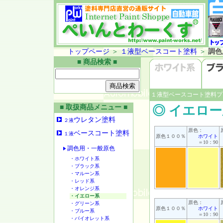
トップページ
＞
１液型ベースコート塗料
＞
調色
■ 商品検索 ■
１液型ベースコート塗料プ
■ 取扱商品メニュー ■
◎ イエロ
ウレタン塗料
２液
原色：
ベースコート塗料
１液
原色１００％
ホワイト
＝10：90
調色用・一般原色
・ホワイト系
・ブラック系
・マルーン系
・レッド系
・オレンジ系
・イエロー系
原色：
・グリーン系
原色１００％
ホワイト
・ブルー系
＝10：90
・バイオレット系