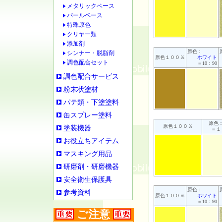
メタリックベース
パールベース
特殊原色
クリヤー類
添加剤
原色：
シンナー・脱脂剤
原色１００％
ホワイト
調色配合セット
＝10：90
調色配合サービス
粉末状塗材
パテ類・下塗塗料
缶スプレー塗料
原色
原色１００％
塗装機器
＝１
お役立ちアイテム
マスキング用品
研磨剤・研磨機器
安全衛生保護具
原色：
参考資料
原色１００％
ホワイト
＝10：90
ご注意