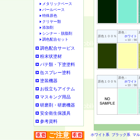
メタリックベース
パールベース
特殊原色
クリヤー類
添加剤
原色：
シンナー・脱脂剤
原色１００％
ホワイト
調色配合セット
＝10：90
調色配合サービス
粉末状塗材
パテ類・下塗塗料
缶スプレー塗料
原色：
塗装機器
原色１００％
ホワイト
＝10：90
お役立ちアイテム
マスキング用品
研磨剤・研磨機器
安全衛生保護具
参考資料
ご注意
ホワイト系
ブラック系
マル