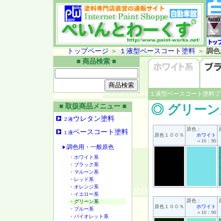
トップページ
＞
１液型ベースコート塗料
＞
調色
■ 商品検索 ■
１液型ベースコート塗料プ
■ 取扱商品メニュー ■
◎ グリー
ウレタン塗料
２液
原色：
ベースコート塗料
１液
原色１００％
ホワイト
＝10：90
調色用・一般原色
・ホワイト系
・ブラック系
・マルーン系
・レッド系
・オレンジ系
・イエロー系
原色：
・グリーン系
原色１００％
ホワイト
・ブルー系
＝10：90
・バイオレット系