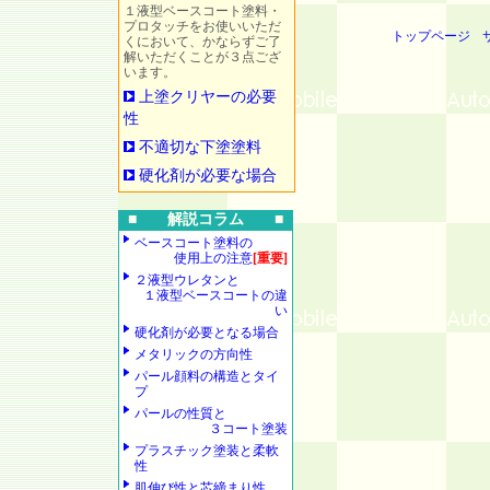
１液型ベースコート塗料・
プロタッチをお使いいただ
トップページ
くにおいて、かならずご了
解いただくことが３点ござ
います。
上塗クリヤーの必要
性
不適切な下塗塗料
硬化剤が必要な場合
■ 解説コラム ■
ベースコート塗料の
使用上の注意
[重要]
２液型ウレタンと
１液型ベースコートの違
い
硬化剤が必要となる場合
メタリックの方向性
パール顔料の構造とタイ
プ
パールの性質と
３コート塗装
プラスチック塗装と柔軟
性
肌伸び性と芯締まり性