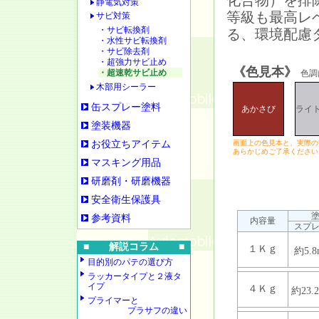
化合物）を排
静電気対策
等級も最高レ
サビ対策
・サビ転換剤
る、環境配慮
・水性サビ転換剤
・サビ除去剤
・超強力サビ止め
《色見本》
・超速乾サビ止め
色調
木部用シーラー
缶スプレー塗料
あかさび
ライ
塗装機器
お役立ちアイテム
画面上の色見本と、実際の
あらかじめご了承ください
マスキング用品
研磨剤・研磨機器
安全衛生保護具
参考資料
内容量
スプ
■ 解説コラム ■
１Ｋｇ
約5.8
目的別のパテの選び方
ラッカータイプと２液タ
イプ
４Ｋｇ
約23.
プライマーと
プラサフの違い