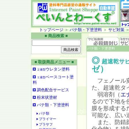
トップページ
＞
パテ類・下塗塗料
＞
サビ対策
■ 商品検索 ■
パテ類・下塗塗料
◎
超速乾サ
■ 取扱商品メニュー ■
ゼ）
ウレタン塗料
２液型
ベースコート塗
１液型
フェノール変
料
た、超速乾タ
調色配合サービス
弱溶剤（
エ
粉末状塗材
るので下地を
パテ類・下塗塗料
膜を形成する
パテ類
可能な、広い
プライマー
また、防錆顔
プラサフ