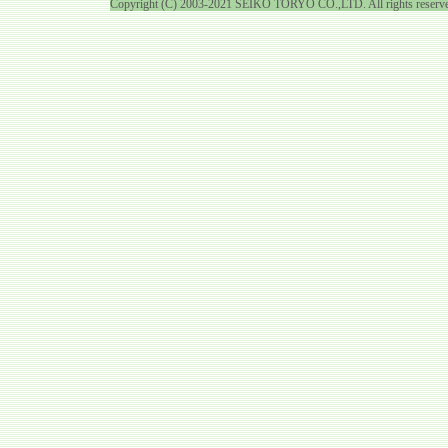
Copyright (C) 2003-2021 SEIKO TORYO CO.,LTD. All rights reserv