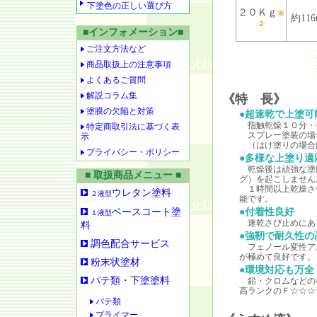
下塗色の正しい選び方
２０Ｋｇ
※
約116
２
■インフォメーション■
ご注文方法など
商品取扱上の注意事項
よくあるご質問
解説コラム集
《特 長》
塗膜の欠陥と対策
●超速乾で上塗可
指触乾燥１０分・
特定商取引法に基づく表
スプレー塗装の場
示
（はけ塗りの場合
プライバシー・ポリシー
●多様な上塗り適
乾燥後は頑強な塗
■ 取扱商品メニュー ■
グ）を起こしません
１時間以上乾燥さ
ウレタン塗料
２液型
能です。
ベースコート塗
●付着性良好
１液型
速乾さび止めにあ
料
●強靭で耐久性の
調色配合サービス
フェノール変性ア
が極めて良好です。
粉末状塗材
●環境対応も万全
パテ類・下塗塗料
鉛・クロムなどの
高ランクのＦ☆☆☆
パテ類
プライマー