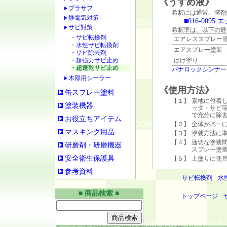
《うすめ液》
プラサフ
希釈には通常、溶剤
静電気対策
■016-009
サビ対策
希釈率は、以下の通
・サビ転換剤
エアレススプレー
・水性サビ転換剤
エアスプレー塗装
・サビ除去剤
・超強力サビ止め
はけ塗り
・超速乾サビ止め
パナロックシンナー
木部用シーラー
《使用方法》
缶スプレー塗料
【１】
素地に付着
塗装機器
ッタ・サビ
で充分に除
お役立ちアイテム
【２】
全体が均一
マスキング用品
【３】
塗装方法に
【４】
適切な塗装
研磨剤・研磨機器
スプレー塗
安全衛生保護具
【５】
上塗りに使
参考資料
サビ転換剤
水
■ 商品検索 ■
トップページ