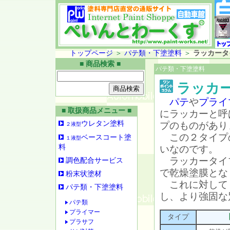
トップページ
＞
パテ類・下塗塗料
＞
ラッカータ
■ 商品検索 ■
パテ類・下塗塗料
ラッカ
パテ
や
プライ
■ 取扱商品メニュー ■
にラッカーと呼
ウレタン塗料
プのものがあり
２液型
この２タイプ
ベースコート塗
１液型
料
いなのです。
ラッカータイ
調色配合サービス
で乾燥塗膜とな
粉末状塗材
これに対して
パテ類・下塗塗料
し、より強固な
パテ類
プライマー
タイプ
プラサフ