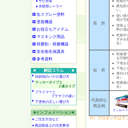
サビ対策
●
乾燥が
●
硬化剤
木部用シーラー
い。
缶スプレー塗料
●
使い残
用が可
塗装機器
長 所
●
塗装ム
お役立ちアイテム
料の場
●
乾燥中
マスキング用品
ずみを
合）
研磨剤・研磨機器
安全衛生保護具
●
乾燥後
る可能
参考資料
●
下地を
●
下地と
短 所
■ 解説コラム ■
●
厚付け
目的別のパテの選び方
合）
ラッカータイプと
●
乾燥後
２液タイプ
合）
プライマーと
プラサフの違い
代表的な
下塗色の正しい選び方
商品例
ラッカーパ
■インフォメーション■
※）プロタッチはラ
ご注文方法など
商品取扱上の注意事項