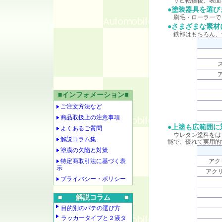
サビ転換後、表面
●塗装器具を選び
刷毛・ローラーで
●さまざまな素材
鉄部はもちろん、
■インフォメーション■
ご注文方法など
商品取扱上の注意事項
●上塗も広範囲に
よくあるご質問
ウレタン塗料をは
解説コラム集
能で、優れて実用的
塗膜の欠陥と対策
特定商取引法に基づく表
アク
示
アク
プライバシー・ポリシー
■ 解説コラム ■
目的別のパテの選び方
ラッカータイプと２液タ