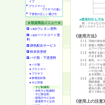
イプ
プライマーと
プラサフの違い
下塗色の正しい選び方
●環境対応も万全
■ 取扱商品メニュー ■
鉛・クロムなどの
高ランクのＦ☆☆☆
ウレタン塗料
２液型
ベースコート塗
《使用方法》
１液型
料
【１】
浮錆の発生
【２】
錆面と周囲
調色配合サービス
エアーブロ
粉末状塗材
【３】
使用する前
のまま刷毛
パテ類・下塗塗料
【４】
刷毛、ロー
【５】
ポリパテを
パテ類
テ付けする
プライマー
パテ付け時
プラサフ
ある状態に
静電気対策
【６】
上塗り塗装
間経過後、
サビ対策
化した場合
・サビ転換剤
硬化の遅い
・水性サビ転換剤
塗りで終わ
・サビ除去剤
・超強力サビ止め
《使用上の注意
・超速乾サビ止め