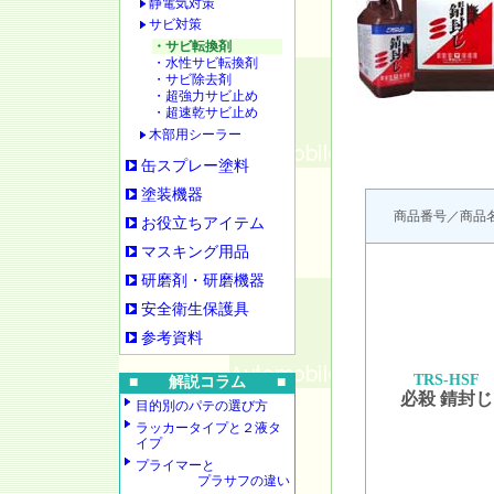
静電気対策
サビ対策
・サビ転換剤
・水性サビ転換剤
・サビ除去剤
・超強力サビ止め
・超速乾サビ止め
木部用シーラー
缶スプレー塗料
塗装機器
商品番号／商品
お役立ちアイテム
マスキング用品
研磨剤・研磨機器
安全衛生保護具
参考資料
TRS-HSF
■ 解説コラム ■
必殺 錆封じ
目的別のパテの選び方
ラッカータイプと２液タ
イプ
プライマーと
プラサフの違い