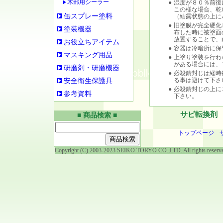
木部用シーラー
●
湿度が８０％前後
この様な場合、乾
缶スプレー塗料
（結露状態の上に
●
旧塗膜が完全硬化
塗装機器
布した時に被塗面
放置することで、
お役立ちアイテム
●
容器は冷暗所に保
マスキング用品
●
上塗り塗装を行わ
がある場合には、
研磨剤・研磨機器
●
必殺錆封じは経時
る事は避けて下さ
安全衛生保護具
●
必殺錆封じの上に
参考資料
下さい。
サビ転換剤
■ 商品検索 ■
トップページ
Copyright (C) 2003-2023 SEIKO TORYO CO.,LTD. All rights reserv