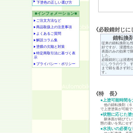
下塗色の正しい選び方
■インフォメーション■
ご注文方法など
商品取扱上の注意事項
《必殺錆封じに
よくあるご質問
錆転換
解説コラム集
従来の錆転換剤も
塗膜の欠陥と対策
好ですが、浸透性
表面のみの効果で
特定商取引法に基づく表
した。
示
必殺錆封じは浸透
プライバシー・ポリシー
にしウラのウラ、
まで錆を逃さず封
す。
《特 長》
●上塗可能時間を
他の錆転換剤（６～
で上塗塗装が可能で
●状態に応じた塗
躯体面が錆びてい
態の違いを気にせず
●水洗いの必要な