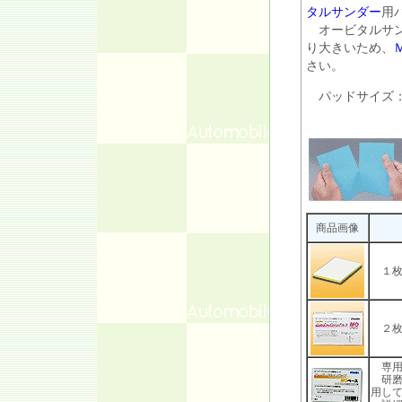
タルサンダー
用
オービタルサン
り大きいため、
さい。
パッドサイズ：W8
商品画像
１枚
２枚
専用
研磨
用し