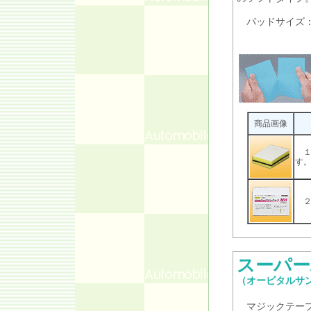
パッドサイズ：W8
商品画像
１
す
２
スーパー
（オービタルサ
マジックテープ