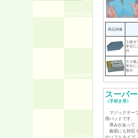
商品画像
５枚ず
半分に
分
５０枚
半分に
枚分
スーパー
（手研き用）
マジックテープ
用パッドです。
厚みがあって、
曲面にも対応で
のソフトタイプ