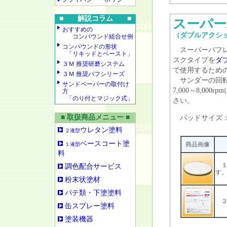
■ 解説コラム ■
スーパー
おすすめの
（ダブルアクシ
コンパウンド組合せ例
コンパウンドの形状
スーパーバフレ
「リキッドとペースト」
スクタイプを
ダ
３Ｍ 推奨研磨システム
で使用するため
３Ｍ 推奨バフシリーズ
サンダーの回転
サンドペーパーの取付け
7,000～8,00
方
「のり付とマジック式」
さい。
■ 取扱商品メニュー ■
パッドサイズ：φ1
ウレタン塗料
２液型
ベースコート塗
商品画像
１液型
料
１
調色配合サービス
す
粉末状塗材
パテ類・下塗塗料
２
缶スプレー塗料
塗装機器