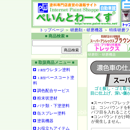
トップページ
＞
研磨剤・研磨機器
＞
特殊研磨フ
■ 商品検索 ■
研磨剤・研磨機器
■ 取扱商品メニュー ■
ウレタン塗料
２液型
ベースコート塗
１液型
料
ゴミ探し・ゴミ取り
調色配合サービス
目に仕上げ、深い傷
粉末状塗材
●スーパーバフレッ
パテ類・下塗塗料
は、コンパウンドを
バフ目を入れること
缶スプレー塗料
●コンパウンドがけ
塗装機器
が発生しません。
お役立ちアイテム