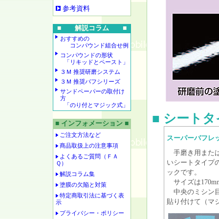
参考資料
■ 解説コラム ■
おすすめの
コンパウンド組合せ例
コンパウンドの形状
「リキッドとペースト」
３Ｍ 推奨研磨システム
３Ｍ 推奨バフシリーズ
サンドペーパーの取付け
方
「のり付とマジック式」
■ シート
■ インフォメーション ■
ご注文方法など
スーパーバフレ
商品取扱上の注意事項
手磨き用または
よくあるご質問（ＦＡ
いシートタイプ
Ｑ）
ックです。
解説コラム集
サイズは170mm
塗膜の欠陥と対策
中央のミシン目
特定商取引法に基づく表
貼り付けて（マ
示
プライバシー・ポリシー