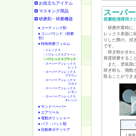
お役立ちアイテム
スーパー
マスキング用品
研磨剤・研磨機器
研磨粉清掃用ク
研磨作業時に、
コーティング剤
コンパウンド（研磨
レックス表面に
剤）
りした際の、拭
特殊研磨フィルム
です。
・トレックス
研ぎ粉がきれい
・バフレックスグリーン
再度研磨するこ
・バフレックスブラック
・スーパーアシレックス
また、塗装面に
レッド
研ぎ粉も、飛散
・スーパーアシレックス
ブラウン
取ることができ
・スーパーアシレックス
スカイ
・スーパーアシレックス
レモン
・スーパーアシレックス
オレンジ
サンドペーパー
エアツール
電動ポリッシャー
バフ・パット類
自動車ボディケア
１枚単