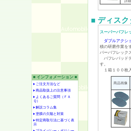
詳細
■ ディス
スーパーバフレ
ダブルアクシ
積の研磨作業を
パーバフレック
バフレパッドデ
す。
１箱１００枚入り
■ インフォメーション ■
商品画像
ご注文方法など
商品取扱上の注意事項
よくあるご質問（ＦＡ
Ｑ）
解説コラム集
塗膜の欠陥と対策
特定商取引法に基づく表
示
プライバシー・ポリシー