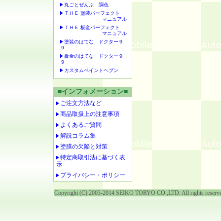
丸ごとぜんぶ 調色
ＴＨＥ 塗装パーフェクト
マニュアル
ＴＨＥ 板金パーフェクト
マニュアル
塗装のはてな ドクター９
９
板金のはてな ドクター９
９
カスタムペイントヘブン
■インフォメーション■
ご注文方法など
商品取扱上の注意事項
よくあるご質問
解説コラム集
塗膜の欠陥と対策
特定商取引法に基づく表
示
プライバシー・ポリシー
Copyright (C) 2003-2014 SEIKO TORYO CO.,LTD. All rights reserv