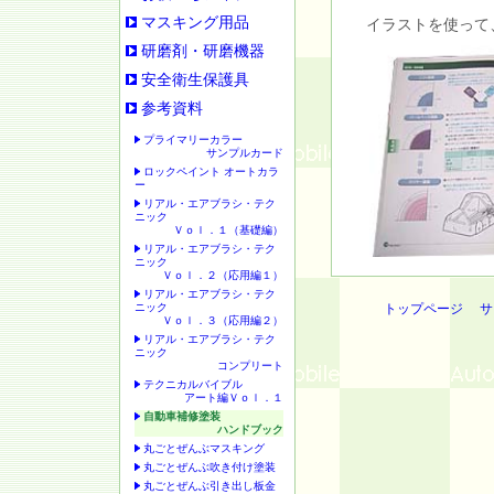
マスキング用品
イラストを使って
研磨剤・研磨機器
安全衛生保護具
参考資料
プライマリーカラー
サンプルカード
ロックペイント オートカラ
ー
リアル・エアブラシ・テク
ニック
Ｖｏｌ．１（基礎編）
リアル・エアブラシ・テク
ニック
Ｖｏｌ．２（応用編１）
リアル・エアブラシ・テク
ニック
トップページ
サ
Ｖｏｌ．３（応用編２）
リアル・エアブラシ・テク
ニック
コンプリート
テクニカルバイブル
アート編Ｖｏｌ．１
自動車補修塗装
ハンドブック
丸ごとぜんぶマスキング
丸ごとぜんぶ吹き付け塗装
丸ごとぜんぶ引き出し板金