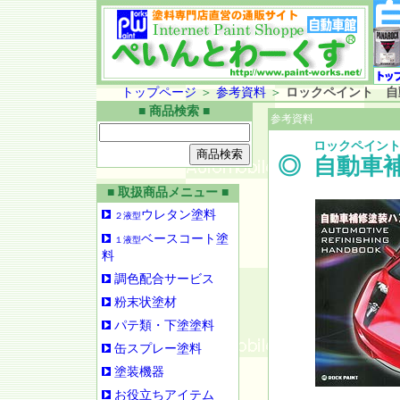
トップページ
＞
参考資料
＞
ロックペイント 自
■ 商品検索 ■
参考資料
ロックペイン
◎
自動車
■ 取扱商品メニュー ■
ウレタン塗料
２液型
ベースコート塗
１液型
料
調色配合サービス
粉末状塗材
パテ類・下塗塗料
缶スプレー塗料
塗装機器
お役立ちアイテム